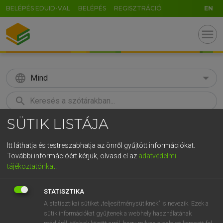
BELÉPÉS EDUID-VAL
BELÉPÉS
REGISZTRÁCIÓ
EN
menu
language
Mind
search
SÜTIK LISTÁJA
GR
KERESÉS
5
6
7
8
9
ö
ü
ó
Itt láthatja és testreszabhatja az önről gyűjtött információkat.
További információért kérjük, olvasd el az
adatvédelmi
r
t
z
u
i
o
p
ő
ú
ECKHARDT SÁNDOR, OLÁH TIBOR
tájékoztatónkat
.
Francia−magyar nagyszótár
g
h
j
k
l
é
á
ű
Ω
STATISZTIKA
v
b
n
m
,
.
-
AltGr
A statisztikai sütiket „teljesítménysütiknek” is nevezik. Ezek a
sütik információkat gyűjtenek a webhely használatának