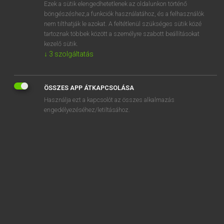
Ezek a sütik elengedhetetlenek az oldalunkon történő
böngészéshez,a funkciók használatához, és a felhasználók
nem tilthatják le azokat. A feltétlenül szükséges sütik közé
Eckhardt Sándor, Oláh Tibor
tartoznak többek között a személyre szabott beállításokat
FRANCIA−MAGYAR NAGYSZÓTÁR
kezelő sütik.
↓
3
szolgáltatás
Kapcsolódó anyagok
autoinflammation
ÖSSZES APP ÁTKAPCSOLÁSA
auto-interception
Használja ezt a kapcsolót az összes alkalmazás
auto-intoxication
engedélyezéséhez/letiltásához.
autolubrifiant
autolyse
autolysine
autolytique
automate
automaticien