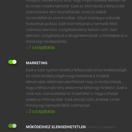
módjáról, többek között arról, hogy milyen oldalakat keresett fel
és milyen linkekre kattintott. Ezek az információk a felhasználó
VAN ELŐFIZETÉSED?
azonosítására nem használhatóak, mivel az adatok
összesítettek és anonimizáltak. Céljuk kizárólag a weboldal
Van előfizetésem a teljes szócikk megtekintéséhez.
funkcióinak javítása. Ezek közé tartoznak a harmadik féltől
származó elemzési szolgáltatásokhoz tartozó sütik; ilyen
BELÉPÉS
elemzési szolgáltatások a látogatóelemzések, a hőtérképek és a
közösségi médiaanalitika.
↓
1
szolgáltatás
MARKETING
Ezek a sütik nyomon követik a felhasználó online tevékenységét.
Az online tevékenységek megismerésével a hirdetők
NINCS ELŐFIZETÉSED?
relevánsabb reklámokat jeleníthetnek meg, és korlátozhatják,
Nincs regisztrációm és előfizetésem. A szótár 2 órás,
hogy a felhasználó hány alkalommal láthat egy hirdetést. Ezek a
díjmentes próbaverziójának elindításához regisztrálok és
sütik más szervezetekkel és hirdetőkkel is megoszthatják
belépek
.
ezeket az információkat. Ezek állandó sütik, amelyek szinte
mindig egy harmadik féltől származnak.
↓
2
szolgáltatás
REGISZTRÁCIÓ
MŰKÖDÉSHEZ ELENGEDHETETLEN
(mindig szükséges)