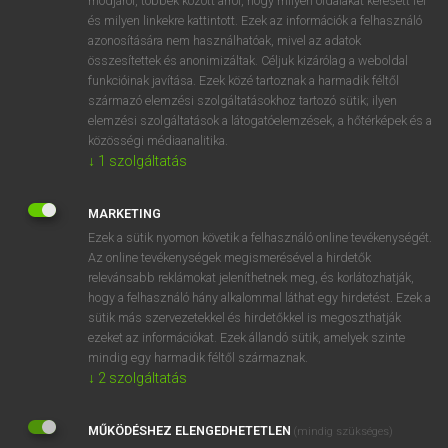
módjáról, többek között arról, hogy milyen oldalakat keresett fel
és milyen linkekre kattintott. Ezek az információk a felhasználó
VAN ELŐFIZETÉSED?
azonosítására nem használhatóak, mivel az adatok
összesítettek és anonimizáltak. Céljuk kizárólag a weboldal
Van előfizetésem a teljes szócikk megtekintéséhez.
funkcióinak javítása. Ezek közé tartoznak a harmadik féltől
származó elemzési szolgáltatásokhoz tartozó sütik; ilyen
BELÉPÉS
elemzési szolgáltatások a látogatóelemzések, a hőtérképek és a
közösségi médiaanalitika.
↓
1
szolgáltatás
MARKETING
Ezek a sütik nyomon követik a felhasználó online tevékenységét.
Az online tevékenységek megismerésével a hirdetők
NINCS ELŐFIZETÉSED?
relevánsabb reklámokat jeleníthetnek meg, és korlátozhatják,
Nincs regisztrációm és előfizetésem. A szótár 2 órás,
hogy a felhasználó hány alkalommal láthat egy hirdetést. Ezek a
díjmentes próbaverziójának elindításához regisztrálok és
sütik más szervezetekkel és hirdetőkkel is megoszthatják
belépek
.
ezeket az információkat. Ezek állandó sütik, amelyek szinte
mindig egy harmadik féltől származnak.
↓
2
szolgáltatás
REGISZTRÁCIÓ
MŰKÖDÉSHEZ ELENGEDHETETLEN
(mindig szükséges)