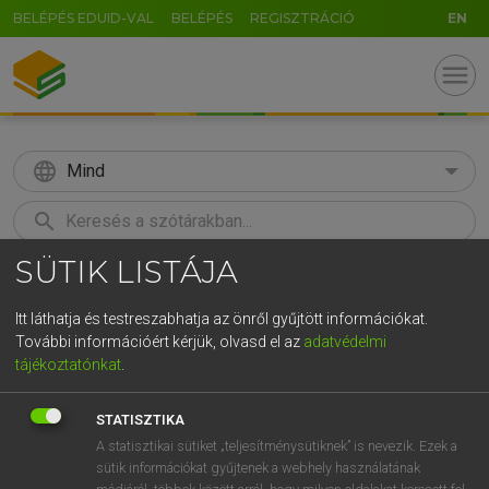
BELÉPÉS EDUID-VAL
BELÉPÉS
REGISZTRÁCIÓ
EN
menu
language
Mind
search
SÜTIK LISTÁJA
GR
KERESÉS
5
6
7
8
9
ö
ü
ó
Itt láthatja és testreszabhatja az önről gyűjtött információkat.
További információért kérjük, olvasd el az
adatvédelmi
r
t
z
u
i
o
p
ő
ú
ECKHARDT SÁNDOR, OLÁH TIBOR
tájékoztatónkat
.
Francia−magyar nagyszótár
g
h
j
k
l
é
á
ű
Ω
STATISZTIKA
v
b
n
m
,
.
-
AltGr
A statisztikai sütiket „teljesítménysütiknek” is nevezik. Ezek a
sütik információkat gyűjtenek a webhely használatának