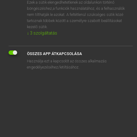
Ezek a sütik elengedhetetlenek az oldalunkon történő
böngészéshez,a funkciók használatához, és a felhasználók
nem tilthatják le azokat. A feltétlenül szükséges sütik közé
Eckhardt Sándor, Oláh Tibor
tartoznak többek között a személyre szabott beállításokat
FRANCIA−MAGYAR NAGYSZÓTÁR
kezelő sütik.
↓
3
szolgáltatás
Kapcsolódó anyagok
auto-infection
ÖSSZES APP ÁTKAPCSOLÁSA
autoinflammation
Használja ezt a kapcsolót az összes alkalmazás
auto-interception
engedélyezéséhez/letiltásához.
auto-intoxication
autolubrifiant
autolyse
autolysine
autolytique
automate