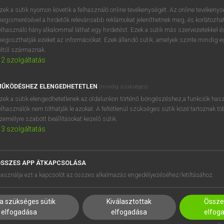
próbaverziójának elindítás
zek a sütik nyomon követik a felhasználó online tevékenységét. Az online tevékeny
BELÉPÉS
regisztrálok és
belépek
.
egismerésével a hirdetők relevánsabb reklámokat jeleníthetnek meg, és korlátozhat
elhasználó hány alkalommal láthat egy hirdetést. Ezek a sütik más szervezetekkel és
egoszthatják ezeket az információkat. Ezek állandó sütik, amelyek szinte mindig 
REGISZTRÁCIÓ
éltől származnak.
2
szolgáltatás
ŰKÖDÉSHEZ ELENGEDHETETLEN
(mindig szükséges)
zek a sütik elengedhetetlenek az oldalunkon történő böngészéshez,a funkciók hasz
elhasználók nem tilthatják le azokat. A feltétlenül szükséges sütik közé tartoznak t
zemélyre szabott beállításokat kezelő sütik.
3
szolgáltatás
SSZES APP ÁTKAPCSOLÁSA
HASZNÁLÓKNAK
SÚGÓ
asználja ezt a kapcsolót az összes alkalmazás engedélyezéséhez/letiltásához.
K
RÓLUNK
NTÉZMÉNYEKNEK
ELÉRHETŐSÉG
a szükséges sütik
Kiválasztottak
Összes
MEGOLDÁSOK
SÜTI BEÁLLÍTÁSOK
elfogadása
elfogadása
elfog