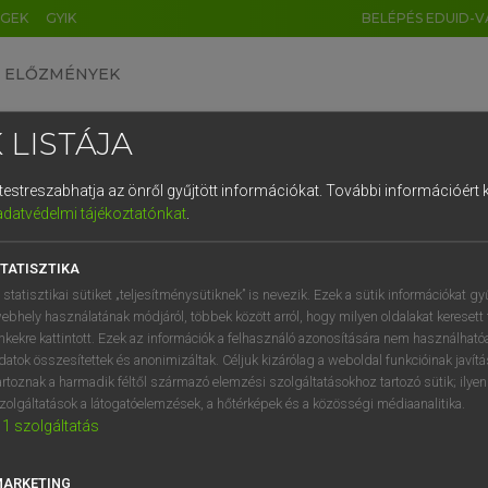
ÉGEK
GYIK
BELÉPÉS EDUID-V
ELŐZMÉNYEK
 LISTÁJA
és testreszabhatja az önről gyűjtött információkat.
További információért k
HU
DE
CN
FR
ES
IT
NL
RU
GR
adatvédelmi tájékoztatónkat
.
ARDT SÁNDOR, OLÁH TIBOR
1
2
3
4
5
6
7
8
9
cia−magyar nagyszótár
TATISZTIKA
q
w
e
r
t
z
u
i
 statisztikai sütiket „teljesítménysütiknek” is nevezik. Ezek a sütik információkat gy
ebhely használatának módjáról, többek között arról, hogy milyen oldalakat keresett 
a
s
d
f
g
h
j
k
l
é
inkekre kattintott. Ezek az információk a felhasználó azonosítására nem használható
datok összesítettek és anonimizáltak. Céljuk kizárólag a weboldal funkcióinak javít
í
y
x
c
v
b
n
m
,
.
artoznak a harmadik féltől származó elemzési szolgáltatásokhoz tartozó sütik; ilye
zolgáltatások a látogatóelemzések, a hőtérképek és a közösségi médiaanalitika.
VAN ELŐFIZETÉSED?
NINCS ELŐFIZETÉSED
1
szolgáltatás
előfizetésem a teljes szócikk
Nincs regisztrációm és előfiz
megtekintéséhez.
A szótár 2 órás, díjmente
MARKETING