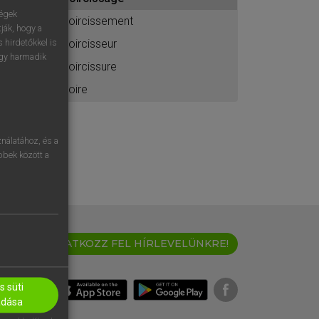
ához
ségek
noircissement
ják, hogy a
noircisseur
 hirdetőkkel is
egy harmadik
noircissure
noire
nálatához, és a
öbbek között a
IRATKOZZ FEL HÍRLEVELÜNKRE!
 süti
adása