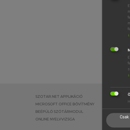
E
m
f
m
f
↓
M
E
f
s
↓
Ö
SZOTAR.NET APPLIKÁCIÓ
EGYÉNI FEL
H
MICROSOFT OFFICE BŐVÍTMÉNY
TANULÓKNA
BEÉPÜLŐ SZÓTÁRMODUL
OKTATÁSI I
Csak 
ONLINE NYELVVIZSGA
VÁLLALATI 