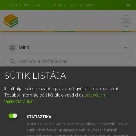
BELÉPÉS EDUID-VAL
BELÉPÉS
REGISZTRÁCIÓ
EN
menu
language
Mind
search
SÜTIK LISTÁJA
GR
KERESÉS
5
6
7
8
9
ö
ü
ó
Itt láthatja és testreszabhatja az önről gyűjtött információkat.
További információért kérjük, olvasd el az
adatvédelmi
r
t
z
u
i
o
p
ő
ú
ECKHARDT SÁNDOR, OLÁH TIBOR
tájékoztatónkat
.
Francia−magyar nagyszótár
g
h
j
k
l
é
á
ű
Ω
STATISZTIKA
v
b
n
m
,
.
-
AltGr
A statisztikai sütiket „teljesítménysütiknek” is nevezik. Ezek a
sütik információkat gyűjtenek a webhely használatának