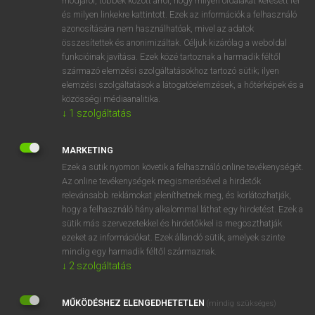
módjáról, többek között arról, hogy milyen oldalakat keresett fel
és milyen linkekre kattintott. Ezek az információk a felhasználó
VAN ELŐFIZETÉSED?
azonosítására nem használhatóak, mivel az adatok
összesítettek és anonimizáltak. Céljuk kizárólag a weboldal
Van előfizetésem a teljes szócikk megtekintéséhez.
funkcióinak javítása. Ezek közé tartoznak a harmadik féltől
származó elemzési szolgáltatásokhoz tartozó sütik; ilyen
BELÉPÉS
elemzési szolgáltatások a látogatóelemzések, a hőtérképek és a
közösségi médiaanalitika.
↓
1
szolgáltatás
MARKETING
Ezek a sütik nyomon követik a felhasználó online tevékenységét.
Az online tevékenységek megismerésével a hirdetők
NINCS ELŐFIZETÉSED?
relevánsabb reklámokat jeleníthetnek meg, és korlátozhatják,
Nincs regisztrációm és előfizetésem. A szótár 2 órás,
hogy a felhasználó hány alkalommal láthat egy hirdetést. Ezek a
díjmentes próbaverziójának elindításához regisztrálok és
sütik más szervezetekkel és hirdetőkkel is megoszthatják
belépek
.
ezeket az információkat. Ezek állandó sütik, amelyek szinte
mindig egy harmadik féltől származnak.
↓
2
szolgáltatás
REGISZTRÁCIÓ
MŰKÖDÉSHEZ ELENGEDHETETLEN
(mindig szükséges)