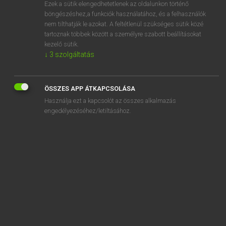
Ezek a sütik elengedhetetlenek az oldalunkon történő
böngészéshez,a funkciók használatához, és a felhasználók
nem tilthatják le azokat. A feltétlenül szükséges sütik közé
Eckhardt Sándor, Oláh Tibor
tartoznak többek között a személyre szabott beállításokat
FRANCIA−MAGYAR NAGYSZÓTÁR
kezelő sütik.
↓
3
szolgáltatás
Kapcsolódó anyagok
noir
ÖSSZES APP ÁTKAPCSOLÁSA
noirâtre
Használja ezt a kapcsolót az összes alkalmazás
noiraud
engedélyezéséhez/letiltásához.
noirceur
noircir
noircissage
noircissement
noircisseur
noircissure