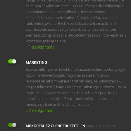
módjáról, többek között arról, hogy milyen oldalakat keresett fel
és milyen linkekre kattintott. Ezek az információk a felhasználó
VAN ELŐFIZETÉSED?
azonosítására nem használhatóak, mivel az adatok
összesítettek és anonimizáltak. Céljuk kizárólag a weboldal
Van előfizetésem a teljes szócikk megtekintéséhez.
funkcióinak javítása. Ezek közé tartoznak a harmadik féltől
származó elemzési szolgáltatásokhoz tartozó sütik; ilyen
BELÉPÉS
elemzési szolgáltatások a látogatóelemzések, a hőtérképek és a
közösségi médiaanalitika.
↓
1
szolgáltatás
MARKETING
Ezek a sütik nyomon követik a felhasználó online tevékenységét.
Az online tevékenységek megismerésével a hirdetők
NINCS ELŐFIZETÉSED?
relevánsabb reklámokat jeleníthetnek meg, és korlátozhatják,
Nincs regisztrációm és előfizetésem. A szótár 2 órás,
hogy a felhasználó hány alkalommal láthat egy hirdetést. Ezek a
díjmentes próbaverziójának elindításához regisztrálok és
sütik más szervezetekkel és hirdetőkkel is megoszthatják
belépek
.
ezeket az információkat. Ezek állandó sütik, amelyek szinte
mindig egy harmadik féltől származnak.
↓
2
szolgáltatás
REGISZTRÁCIÓ
MŰKÖDÉSHEZ ELENGEDHETETLEN
(mindig szükséges)