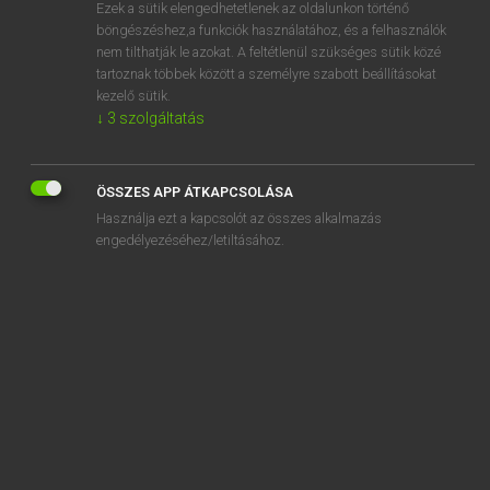
Ezek a sütik elengedhetetlenek az oldalunkon történő
böngészéshez,a funkciók használatához, és a felhasználók
nem tilthatják le azokat. A feltétlenül szükséges sütik közé
Eckhardt Sándor, Oláh Tibor
tartoznak többek között a személyre szabott beállításokat
FRANCIA−MAGYAR NAGYSZÓTÁR
kezelő sütik.
↓
3
szolgáltatás
Kapcsolódó anyagok
nodus
ÖSSZES APP ÁTKAPCSOLÁSA
Noël
Használja ezt a kapcsolót az összes alkalmazás
noématique
engedélyezéséhez/letiltásához.
noème
noèse
noétique
noétiquement
nœud
noir