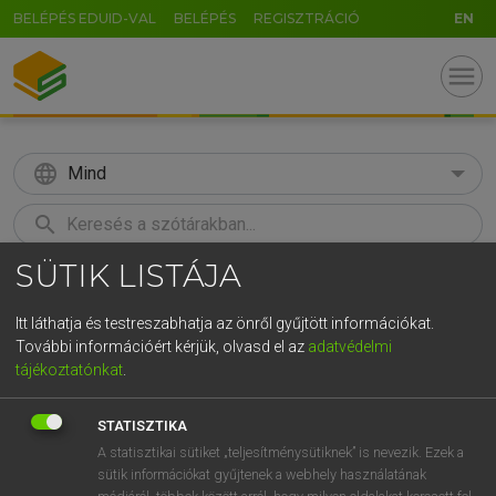
BELÉPÉS EDUID-VAL
BELÉPÉS
REGISZTRÁCIÓ
EN
menu
language
Mind
search
SÜTIK LISTÁJA
GR
KERESÉS
5
6
7
8
9
ö
ü
ó
Itt láthatja és testreszabhatja az önről gyűjtött információkat.
További információért kérjük, olvasd el az
adatvédelmi
r
t
z
u
i
o
p
ő
ú
ECKHARDT SÁNDOR, OLÁH TIBOR
tájékoztatónkat
.
Francia−magyar nagyszótár
g
h
j
k
l
é
á
ű
Ω
STATISZTIKA
v
b
n
m
,
.
-
AltGr
A statisztikai sütiket „teljesítménysütiknek” is nevezik. Ezek a
sütik információkat gyűjtenek a webhely használatának