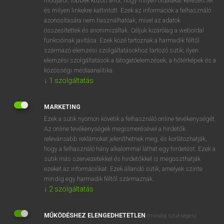
módjáról, többek között arról, hogy milyen oldalakat keresett fel
és milyen linkekre kattintott. Ezek az információk a felhasználó
VAN ELŐFIZETÉSED?
azonosítására nem használhatóak, mivel az adatok
összesítettek és anonimizáltak. Céljuk kizárólag a weboldal
Van előfizetésem a teljes szócikk megtekintéséhez.
funkcióinak javítása. Ezek közé tartoznak a harmadik féltől
származó elemzési szolgáltatásokhoz tartozó sütik; ilyen
BELÉPÉS
elemzési szolgáltatások a látogatóelemzések, a hőtérképek és a
közösségi médiaanalitika.
↓
1
szolgáltatás
MARKETING
Ezek a sütik nyomon követik a felhasználó online tevékenységét.
Az online tevékenységek megismerésével a hirdetők
NINCS ELŐFIZETÉSED?
relevánsabb reklámokat jeleníthetnek meg, és korlátozhatják,
Nincs regisztrációm és előfizetésem. A szótár 2 órás,
hogy a felhasználó hány alkalommal láthat egy hirdetést. Ezek a
díjmentes próbaverziójának elindításához regisztrálok és
sütik más szervezetekkel és hirdetőkkel is megoszthatják
belépek
.
ezeket az információkat. Ezek állandó sütik, amelyek szinte
mindig egy harmadik féltől származnak.
↓
2
szolgáltatás
REGISZTRÁCIÓ
MŰKÖDÉSHEZ ELENGEDHETETLEN
(mindig szükséges)