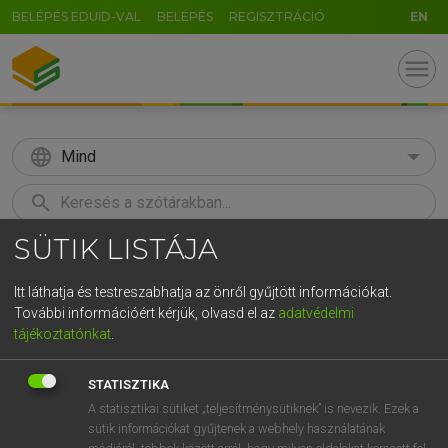
BELÉPÉS EDUID-VAL
BELÉPÉS
REGISZTRÁCIÓ
EN
menu
language
Mind
search
SÜTIK LISTÁJA
GR
KERESÉS
5
6
7
8
9
ö
ü
ó
Itt láthatja és testreszabhatja az önről gyűjtött információkat.
További információért kérjük, olvasd el az
adatvédelmi
r
t
z
u
i
o
p
ő
ú
ECKHARDT SÁNDOR, OLÁH TIBOR
tájékoztatónkat
.
Francia−magyar nagyszótár
g
h
j
k
l
é
á
ű
Ω
STATISZTIKA
v
b
n
m
,
.
-
AltGr
A statisztikai sütiket „teljesítménysütiknek” is nevezik. Ezek a
sütik információkat gyűjtenek a webhely használatának