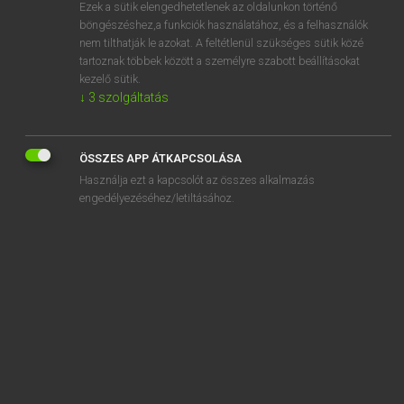
Ezek a sütik elengedhetetlenek az oldalunkon történő
böngészéshez,a funkciók használatához, és a felhasználók
nem tilthatják le azokat. A feltétlenül szükséges sütik közé
Eckhardt Sándor, Oláh Tibor
tartoznak többek között a személyre szabott beállításokat
FRANCIA−MAGYAR NAGYSZÓTÁR
kezelő sütik.
↓
3
szolgáltatás
Kapcsolódó anyagok
nodule
ÖSSZES APP ÁTKAPCSOLÁSA
noduleux
Használja ezt a kapcsolót az összes alkalmazás
nodus
engedélyezéséhez/letiltásához.
Noël
noématique
noème
noèse
noétique
noétiquement