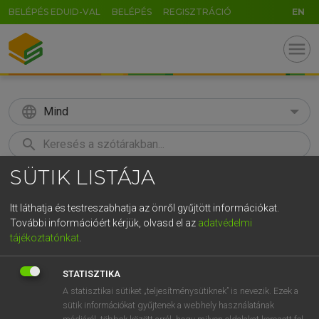
BELÉPÉS EDUID-VAL
BELÉPÉS
REGISZTRÁCIÓ
EN
menu
language
Mind
search
SÜTIK LISTÁJA
GR
KERESÉS
5
6
7
8
9
ö
ü
ó
Itt láthatja és testreszabhatja az önről gyűjtött információkat.
További információért kérjük, olvasd el az
adatvédelmi
r
t
z
u
i
o
p
ő
ú
ECKHARDT SÁNDOR, OLÁH TIBOR
tájékoztatónkat
.
Francia−magyar nagyszótár
g
h
j
k
l
é
á
ű
Ω
STATISZTIKA
v
b
n
m
,
.
-
AltGr
A statisztikai sütiket „teljesítménysütiknek” is nevezik. Ezek a
sütik információkat gyűjtenek a webhely használatának