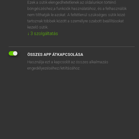
Ezek a sütik elengedhetetlenek az oldalunkon történő
böngészéshez,a funkciók használatához, és a felhasználók
nem tilthatják le azokat. A feltétlenül szükséges sütik közé
Eckhardt Sándor, Oláh Tibor
tartoznak többek között a személyre szabott beállításokat
FRANCIA−MAGYAR NAGYSZÓTÁR
kezelő sütik.
↓
3
szolgáltatás
Kapcsolódó anyagok
corderie
ÖSSZES APP ÁTKAPCSOLÁSA
corde-signal
Használja ezt a kapcsolót az összes alkalmazás
cordial
engedélyezéséhez/letiltásához.
cordialement
cordialité
cordier
cordiérite
cordifolié
cordiforme