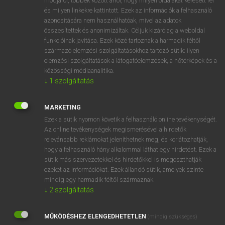
módjáról, többek között arról, hogy milyen oldalakat keresett fel
és milyen linkekre kattintott. Ezek az információk a felhasználó
VAN ELŐFIZETÉSED?
azonosítására nem használhatóak, mivel az adatok
összesítettek és anonimizáltak. Céljuk kizárólag a weboldal
Van előfizetésem a teljes szócikk megtekintéséhez.
funkcióinak javítása. Ezek közé tartoznak a harmadik féltől
származó elemzési szolgáltatásokhoz tartozó sütik; ilyen
BELÉPÉS
elemzési szolgáltatások a látogatóelemzések, a hőtérképek és a
közösségi médiaanalitika.
↓
1
szolgáltatás
MARKETING
Ezek a sütik nyomon követik a felhasználó online tevékenységét.
Az online tevékenységek megismerésével a hirdetők
NINCS ELŐFIZETÉSED?
relevánsabb reklámokat jeleníthetnek meg, és korlátozhatják,
Nincs regisztrációm és előfizetésem. A szótár 2 órás,
hogy a felhasználó hány alkalommal láthat egy hirdetést. Ezek a
díjmentes próbaverziójának elindításához regisztrálok és
sütik más szervezetekkel és hirdetőkkel is megoszthatják
belépek
.
ezeket az információkat. Ezek állandó sütik, amelyek szinte
mindig egy harmadik féltől származnak.
↓
2
szolgáltatás
REGISZTRÁCIÓ
MŰKÖDÉSHEZ ELENGEDHETETLEN
(mindig szükséges)