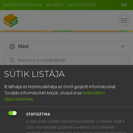
BELÉPÉS EDUID-VAL
BELÉPÉS
REGISZTRÁCIÓ
EN
menu
language
Mind
search
SÜTIK LISTÁJA
GR
KERESÉS
5
6
7
8
9
ö
ü
ó
Itt láthatja és testreszabhatja az önről gyűjtött információkat.
További információért kérjük, olvasd el az
adatvédelmi
r
t
z
u
i
o
p
ő
ú
ECKHARDT SÁNDOR, OLÁH TIBOR
tájékoztatónkat
.
Francia−magyar nagyszótár
g
h
j
k
l
é
á
ű
Ω
STATISZTIKA
v
b
n
m
,
.
-
AltGr
A statisztikai sütiket „teljesítménysütiknek” is nevezik. Ezek a
sütik információkat gyűjtenek a webhely használatának