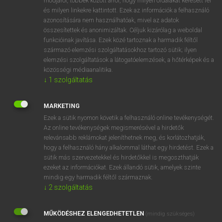
módjáról, többek között arról, hogy milyen oldalakat keresett fel
és milyen linkekre kattintott. Ezek az információk a felhasználó
VAN ELŐFIZETÉSED?
azonosítására nem használhatóak, mivel az adatok
összesítettek és anonimizáltak. Céljuk kizárólag a weboldal
Van előfizetésem a teljes szócikk megtekintéséhez.
funkcióinak javítása. Ezek közé tartoznak a harmadik féltől
származó elemzési szolgáltatásokhoz tartozó sütik; ilyen
BELÉPÉS
elemzési szolgáltatások a látogatóelemzések, a hőtérképek és a
közösségi médiaanalitika.
↓
1
szolgáltatás
MARKETING
Ezek a sütik nyomon követik a felhasználó online tevékenységét.
Az online tevékenységek megismerésével a hirdetők
NINCS ELŐFIZETÉSED?
relevánsabb reklámokat jeleníthetnek meg, és korlátozhatják,
Nincs regisztrációm és előfizetésem. A szótár 2 órás,
hogy a felhasználó hány alkalommal láthat egy hirdetést. Ezek a
díjmentes próbaverziójának elindításához regisztrálok és
sütik más szervezetekkel és hirdetőkkel is megoszthatják
belépek
.
ezeket az információkat. Ezek állandó sütik, amelyek szinte
mindig egy harmadik féltől származnak.
↓
2
szolgáltatás
REGISZTRÁCIÓ
MŰKÖDÉSHEZ ELENGEDHETETLEN
(mindig szükséges)