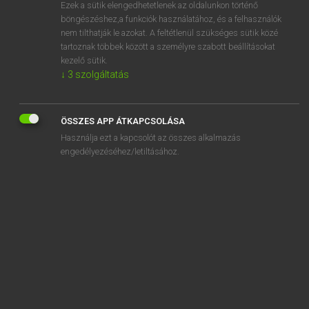
Ezek a sütik elengedhetetlenek az oldalunkon történő
böngészéshez,a funkciók használatához, és a felhasználók
nem tilthatják le azokat. A feltétlenül szükséges sütik közé
Eckhardt Sándor, Oláh Tibor
tartoznak többek között a személyre szabott beállításokat
FRANCIA−MAGYAR NAGYSZÓTÁR
kezelő sütik.
↓
3
szolgáltatás
Kapcsolódó anyagok
cordelle
ÖSSZES APP ÁTKAPCSOLÁSA
corder
Használja ezt a kapcsolót az összes alkalmazás
corderie
engedélyezéséhez/letiltásához.
corde-signal
cordial
cordialement
cordialité
cordier
cordiérite