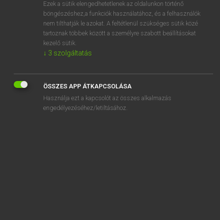
Ezek a sütik elengedhetetlenek az oldalunkon történő
böngészéshez,a funkciók használatához, és a felhasználók
nem tilthatják le azokat. A feltétlenül szükséges sütik közé
Eckhardt Sándor, Oláh Tibor
tartoznak többek között a személyre szabott beállításokat
FRANCIA−MAGYAR NAGYSZÓTÁR
kezelő sütik.
↓
3
szolgáltatás
Kapcsolódó anyagok
contredisant
ÖSSZES APP ÁTKAPCSOLÁSA
contredit
Használja ezt a kapcsolót az összes alkalmazás
contrée
engedélyezéséhez/letiltásához.
contre-écartelé
contre-échange
contre-échantillon
contre-écharnage
contre-écharner
contre-écriture