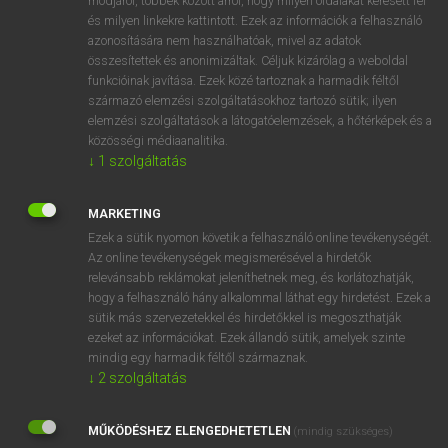
módjáról, többek között arról, hogy milyen oldalakat keresett fel
és milyen linkekre kattintott. Ezek az információk a felhasználó
VAN ELŐFIZETÉSED?
azonosítására nem használhatóak, mivel az adatok
összesítettek és anonimizáltak. Céljuk kizárólag a weboldal
Van előfizetésem a teljes szócikk megtekintéséhez.
funkcióinak javítása. Ezek közé tartoznak a harmadik féltől
származó elemzési szolgáltatásokhoz tartozó sütik; ilyen
BELÉPÉS
elemzési szolgáltatások a látogatóelemzések, a hőtérképek és a
közösségi médiaanalitika.
↓
1
szolgáltatás
MARKETING
Ezek a sütik nyomon követik a felhasználó online tevékenységét.
Az online tevékenységek megismerésével a hirdetők
NINCS ELŐFIZETÉSED?
relevánsabb reklámokat jeleníthetnek meg, és korlátozhatják,
Nincs regisztrációm és előfizetésem. A szótár 2 órás,
hogy a felhasználó hány alkalommal láthat egy hirdetést. Ezek a
díjmentes próbaverziójának elindításához regisztrálok és
sütik más szervezetekkel és hirdetőkkel is megoszthatják
belépek
.
ezeket az információkat. Ezek állandó sütik, amelyek szinte
mindig egy harmadik féltől származnak.
↓
2
szolgáltatás
REGISZTRÁCIÓ
MŰKÖDÉSHEZ ELENGEDHETETLEN
(mindig szükséges)