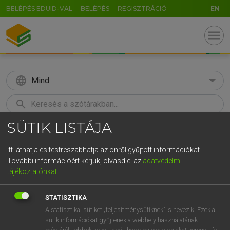
BELÉPÉS EDUID-VAL
BELÉPÉS
REGISZTRÁCIÓ
EN
menu
language
Mind
search
SÜTIK LISTÁJA
GR
KERESÉS
5
6
7
8
9
ö
ü
ó
Itt láthatja és testreszabhatja az önről gyűjtött információkat.
További információért kérjük, olvasd el az
adatvédelmi
r
t
z
u
i
o
p
ő
ú
ECKHARDT SÁNDOR, OLÁH TIBOR
tájékoztatónkat
.
Francia−magyar nagyszótár
g
h
j
k
l
é
á
ű
Ω
STATISZTIKA
v
b
n
m
,
.
-
AltGr
A statisztikai sütiket „teljesítménysütiknek” is nevezik. Ezek a
sütik információkat gyűjtenek a webhely használatának