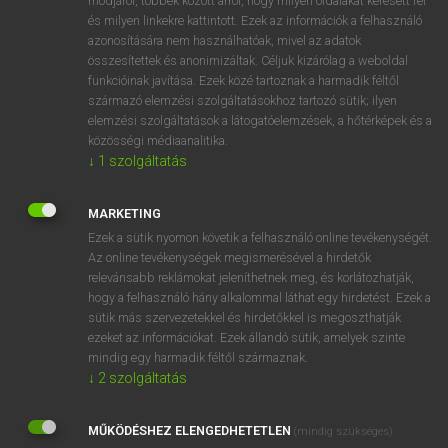
módjáról, többek között arról, hogy milyen oldalakat keresett fel
és milyen linkekre kattintott. Ezek az információk a felhasználó
VAN ELŐFIZETÉSED?
azonosítására nem használhatóak, mivel az adatok
összesítettek és anonimizáltak. Céljuk kizárólag a weboldal
Van előfizetésem a teljes szócikk megtekintéséhez.
funkcióinak javítása. Ezek közé tartoznak a harmadik féltől
származó elemzési szolgáltatásokhoz tartozó sütik; ilyen
BELÉPÉS
elemzési szolgáltatások a látogatóelemzések, a hőtérképek és a
közösségi médiaanalitika.
↓
1
szolgáltatás
MARKETING
Ezek a sütik nyomon követik a felhasználó online tevékenységét.
Az online tevékenységek megismerésével a hirdetők
NINCS ELŐFIZETÉSED?
relevánsabb reklámokat jeleníthetnek meg, és korlátozhatják,
Nincs regisztrációm és előfizetésem. A szótár 2 órás,
hogy a felhasználó hány alkalommal láthat egy hirdetést. Ezek a
díjmentes próbaverziójának elindításához regisztrálok és
sütik más szervezetekkel és hirdetőkkel is megoszthatják
belépek
.
ezeket az információkat. Ezek állandó sütik, amelyek szinte
mindig egy harmadik féltől származnak.
↓
2
szolgáltatás
REGISZTRÁCIÓ
MŰKÖDÉSHEZ ELENGEDHETETLEN
(mindig szükséges)