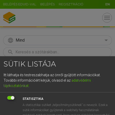
BELÉPÉS EDUID-VAL
BELÉPÉS
REGISZTRÁCIÓ
EN
menu
language
Mind
search
SÜTIK LISTÁJA
U
GR
KERESÉS
5
6
7
8
9
ö
ü
ó
Itt láthatja és testreszabhatja az önről gyűjtött információkat.
További információért kérjük, olvasd el az
adatvédelmi
r
t
z
u
i
o
p
ő
ú
ECKHARDT SÁNDOR, OLÁH TIBOR
tájékoztatónkat
.
Francia−magyar nagyszótár
g
h
j
k
l
é
á
ű
Ω
STATISZTIKA
v
b
n
m
,
.
-
AltGr
A statisztikai sütiket „teljesítménysütiknek” is nevezik. Ezek a
sütik információkat gyűjtenek a webhely használatának