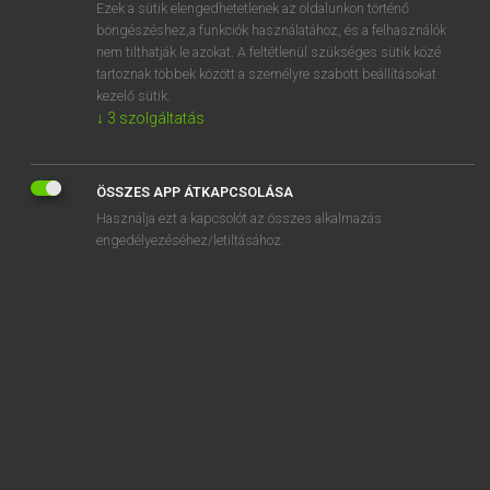
Ezek a sütik elengedhetetlenek az oldalunkon történő
böngészéshez,a funkciók használatához, és a felhasználók
nem tilthatják le azokat. A feltétlenül szükséges sütik közé
Eckhardt Sándor, Oláh Tibor
tartoznak többek között a személyre szabott beállításokat
FRANCIA−MAGYAR NAGYSZÓTÁR
kezelő sütik.
↓
3
szolgáltatás
Kapcsolódó anyagok
contre-digue
ÖSSZES APP ÁTKAPCSOLÁSA
contredire
Használja ezt a kapcsolót az összes alkalmazás
contredisant
engedélyezéséhez/letiltásához.
contredit
contrée
contre-écartelé
contre-échange
contre-échantillon
contre-écharnage