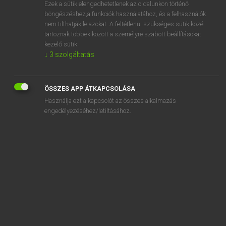
Ezek a sütik elengedhetetlenek az oldalunkon történő
böngészéshez,a funkciók használatához, és a felhasználók
nem tilthatják le azokat. A feltétlenül szükséges sütik közé
Eckhardt Sándor, Oláh Tibor
tartoznak többek között a személyre szabott beállításokat
FRANCIA−MAGYAR NAGYSZÓTÁR
kezelő sütik.
↓
3
szolgáltatás
Kapcsolódó anyagok
compartiment
ÖSSZES APP ÁTKAPCSOLÁSA
compartimentage
Használja ezt a kapcsolót az összes alkalmazás
compartimenter
engedélyezéséhez/letiltásához.
compartiteur
comparution
compas
compascuité
compassé
compassement