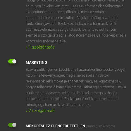
módjáról, többek között arról, hogy milyen oldalakat keresett fel
és milyen linkekre kattintott. Ezek az információk a felhasználó
VAN ELŐFIZETÉSED?
azonosítására nem használhatóak, mivel az adatok
összesítettek és anonimizáltak. Céljuk kizárólag a weboldal
Van előfizetésem a teljes szócikk megtekintéséhez.
funkcióinak javítása. Ezek közé tartoznak a harmadik féltől
származó elemzési szolgáltatásokhoz tartozó sütik; ilyen
BELÉPÉS
elemzési szolgáltatások a látogatóelemzések, a hőtérképek és a
közösségi médiaanalitika.
↓
1
szolgáltatás
MARKETING
Ezek a sütik nyomon követik a felhasználó online tevékenységét.
Az online tevékenységek megismerésével a hirdetők
NINCS ELŐFIZETÉSED?
relevánsabb reklámokat jeleníthetnek meg, és korlátozhatják,
Nincs regisztrációm és előfizetésem. A szótár 2 órás,
hogy a felhasználó hány alkalommal láthat egy hirdetést. Ezek a
díjmentes próbaverziójának elindításához regisztrálok és
sütik más szervezetekkel és hirdetőkkel is megoszthatják
belépek
.
ezeket az információkat. Ezek állandó sütik, amelyek szinte
mindig egy harmadik féltől származnak.
↓
2
szolgáltatás
REGISZTRÁCIÓ
MŰKÖDÉSHEZ ELENGEDHETETLEN
(mindig szükséges)