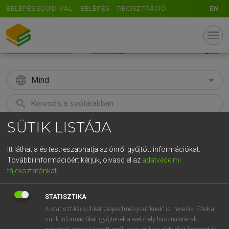
BELÉPÉS EDUID-VAL
BELÉPÉS
REGISZTRÁCIÓ
EN
menu
language
Mind
search
SÜTIK LISTÁJA
GR
KERESÉS
5
6
7
8
9
ö
ü
ó
Itt láthatja és testreszabhatja az önről gyűjtött információkat.
További információért kérjük, olvasd el az
adatvédelmi
r
t
z
u
i
o
p
ő
ú
ECKHARDT SÁNDOR, OLÁH TIBOR
tájékoztatónkat
.
Francia−magyar nagyszótár
g
h
j
k
l
é
á
ű
Ω
STATISZTIKA
v
b
n
m
,
.
-
AltGr
A statisztikai sütiket „teljesítménysütiknek” is nevezik. Ezek a
sütik információkat gyűjtenek a webhely használatának