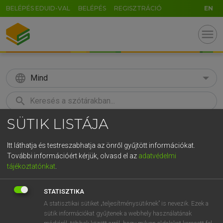
BELÉPÉS EDUID-VAL
BELÉPÉS
REGISZTRÁCIÓ
EN
menu
language
Mind
search
SÜTIK LISTÁJA
GR
KERESÉS
5
6
7
8
9
ö
ü
ó
Itt láthatja és testreszabhatja az önről gyűjtött információkat.
További információért kérjük, olvasd el az
adatvédelmi
r
t
z
u
i
o
p
ő
ú
ECKHARDT SÁNDOR, OLÁH TIBOR
tájékoztatónkat
.
Francia−magyar nagyszótár
g
h
j
k
l
é
á
ű
Ω
STATISZTIKA
v
b
n
m
,
.
-
AltGr
A statisztikai sütiket „teljesítménysütiknek” is nevezik. Ezek a
sütik információkat gyűjtenek a webhely használatának