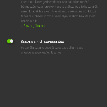
Ezek a sütik elengedhetetlenek az oldalunkon történő
böngészéshez,a funkciók használatához, és a felhasználók
nem tilthatják le azokat. A feltétlenül szükséges sütik közé
Eckhardt Sándor, Oláh Tibor
tartoznak többek között a személyre szabott beállításokat
FRANCIA−MAGYAR NAGYSZÓTÁR
kezelő sütik.
↓
3
szolgáltatás
Kapcsolódó anyagok
comparé
ÖSSZES APP ÁTKAPCSOLÁSA
comparer
Használja ezt a kapcsolót az összes alkalmazás
comparoir
engedélyezéséhez/letiltásához.
comparse
compartiment
compartimentage
compartimenter
compartiteur
comparution