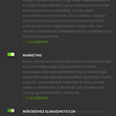
módjáról, többek között arról, hogy milyen oldalakat keresett fel
és milyen linkekre kattintott. Ezek az információk a felhasználó
VAN ELŐFIZETÉSED?
azonosítására nem használhatóak, mivel az adatok
összesítettek és anonimizáltak. Céljuk kizárólag a weboldal
Van előfizetésem a teljes szócikk megtekintéséhez.
funkcióinak javítása. Ezek közé tartoznak a harmadik féltől
származó elemzési szolgáltatásokhoz tartozó sütik; ilyen
BELÉPÉS
elemzési szolgáltatások a látogatóelemzések, a hőtérképek és a
közösségi médiaanalitika.
↓
1
szolgáltatás
MARKETING
Ezek a sütik nyomon követik a felhasználó online tevékenységét.
Az online tevékenységek megismerésével a hirdetők
NINCS ELŐFIZETÉSED?
relevánsabb reklámokat jeleníthetnek meg, és korlátozhatják,
Nincs regisztrációm és előfizetésem. A szótár 2 órás,
hogy a felhasználó hány alkalommal láthat egy hirdetést. Ezek a
díjmentes próbaverziójának elindításához regisztrálok és
sütik más szervezetekkel és hirdetőkkel is megoszthatják
belépek
.
ezeket az információkat. Ezek állandó sütik, amelyek szinte
mindig egy harmadik féltől származnak.
↓
2
szolgáltatás
REGISZTRÁCIÓ
MŰKÖDÉSHEZ ELENGEDHETETLEN
(mindig szükséges)