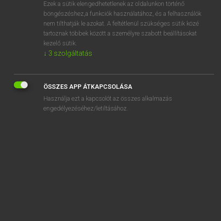
Ezek a sütik elengedhetetlenek az oldalunkon történő
böngészéshez,a funkciók használatához, és a felhasználók
nem tilthatják le azokat. A feltétlenül szükséges sütik közé
Eckhardt Sándor, Oláh Tibor
tartoznak többek között a személyre szabott beállításokat
FRANCIA−MAGYAR NAGYSZÓTÁR
kezelő sütik.
↓
3
szolgáltatás
Kapcsolódó anyagok
citoyenneté
ÖSSZES APP ÁTKAPCSOLÁSA
citraconique
Használja ezt a kapcsolót az összes alkalmazás
citragon
engedélyezéséhez/letiltásához.
citrate
citrin
citrine
citrique
Citroën
citron