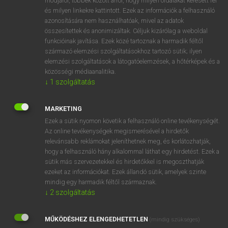
módjáról, többek között arról, hogy milyen oldalakat keresett fel
és milyen linkekre kattintott. Ezek az információk a felhasználó
VAN ELŐFIZETÉSED?
azonosítására nem használhatóak, mivel az adatok
összesítettek és anonimizáltak. Céljuk kizárólag a weboldal
Van előfizetésem a teljes szócikk megtekintéséhez.
funkcióinak javítása. Ezek közé tartoznak a harmadik féltől
származó elemzési szolgáltatásokhoz tartozó sütik; ilyen
BELÉPÉS
elemzési szolgáltatások a látogatóelemzések, a hőtérképek és a
közösségi médiaanalitika.
↓
1
szolgáltatás
MARKETING
Ezek a sütik nyomon követik a felhasználó online tevékenységét.
Az online tevékenységek megismerésével a hirdetők
NINCS ELŐFIZETÉSED?
relevánsabb reklámokat jeleníthetnek meg, és korlátozhatják,
Nincs regisztrációm és előfizetésem. A szótár 2 órás,
hogy a felhasználó hány alkalommal láthat egy hirdetést. Ezek a
díjmentes próbaverziójának elindításához regisztrálok és
sütik más szervezetekkel és hirdetőkkel is megoszthatják
belépek
.
ezeket az információkat. Ezek állandó sütik, amelyek szinte
mindig egy harmadik féltől származnak.
↓
2
szolgáltatás
REGISZTRÁCIÓ
MŰKÖDÉSHEZ ELENGEDHETETLEN
(mindig szükséges)