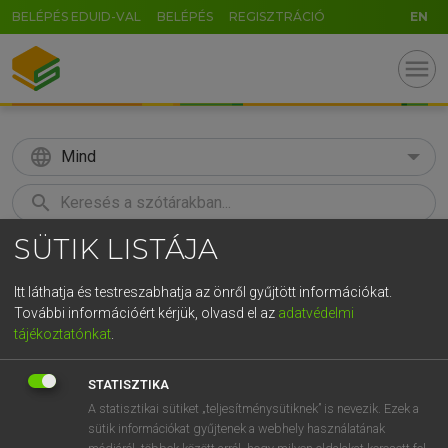
BELÉPÉS EDUID-VAL
BELÉPÉS
REGISZTRÁCIÓ
EN
menu
language
Mind
search
SÜTIK LISTÁJA
GR
KERESÉS
5
6
7
8
9
ö
ü
ó
Itt láthatja és testreszabhatja az önről gyűjtött információkat.
További információért kérjük, olvasd el az
adatvédelmi
r
t
z
u
i
o
p
ő
ú
ECKHARDT SÁNDOR, OLÁH TIBOR
tájékoztatónkat
.
Francia−magyar nagyszótár
g
h
j
k
l
é
á
ű
Ω
STATISZTIKA
v
b
n
m
,
.
-
AltGr
A statisztikai sütiket „teljesítménysütiknek” is nevezik. Ezek a
sütik információkat gyűjtenek a webhely használatának