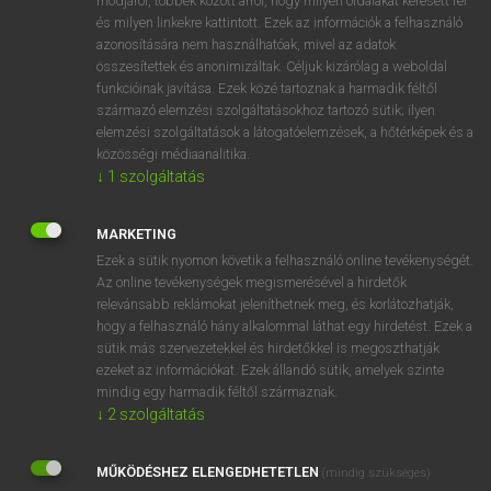
módjáról, többek között arról, hogy milyen oldalakat keresett fel
és milyen linkekre kattintott. Ezek az információk a felhasználó
VAN ELŐFIZETÉSED?
azonosítására nem használhatóak, mivel az adatok
összesítettek és anonimizáltak. Céljuk kizárólag a weboldal
Van előfizetésem a teljes szócikk megtekintéséhez.
funkcióinak javítása. Ezek közé tartoznak a harmadik féltől
származó elemzési szolgáltatásokhoz tartozó sütik; ilyen
BELÉPÉS
elemzési szolgáltatások a látogatóelemzések, a hőtérképek és a
közösségi médiaanalitika.
↓
1
szolgáltatás
MARKETING
Ezek a sütik nyomon követik a felhasználó online tevékenységét.
Az online tevékenységek megismerésével a hirdetők
NINCS ELŐFIZETÉSED?
relevánsabb reklámokat jeleníthetnek meg, és korlátozhatják,
Nincs regisztrációm és előfizetésem. A szótár 2 órás,
hogy a felhasználó hány alkalommal láthat egy hirdetést. Ezek a
díjmentes próbaverziójának elindításához regisztrálok és
sütik más szervezetekkel és hirdetőkkel is megoszthatják
belépek
.
ezeket az információkat. Ezek állandó sütik, amelyek szinte
mindig egy harmadik féltől származnak.
↓
2
szolgáltatás
REGISZTRÁCIÓ
MŰKÖDÉSHEZ ELENGEDHETETLEN
(mindig szükséges)