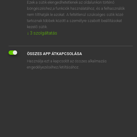
Ezek a sütik elengedhetetlenek az oldalunkon történő
böngészéshez,a funkciók használatához, és a felhasználók
nem tilthatják le azokat. A feltétlenül szükséges sütik közé
Eckhardt Sándor, Oláh Tibor
tartoznak többek között a személyre szabott beállításokat
FRANCIA−MAGYAR NAGYSZÓTÁR
kezelő sütik.
↓
3
szolgáltatás
Kapcsolódó anyagok
cithariste
ÖSSZES APP ÁTKAPCSOLÁSA
citigrades
Használja ezt a kapcsolót az összes alkalmazás
citoyen
engedélyezéséhez/letiltásához.
citoyenneté
citraconique
citragon
citrate
citrin
citrine