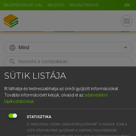
BELÉPÉS EDUID-VAL
BELÉPÉS
REGISZTRÁCIÓ
EN
menu
language
Mind
search
SÜTIK LISTÁJA
GR
KERESÉS
5
6
7
8
9
ö
ü
ó
Itt láthatja és testreszabhatja az önről gyűjtött információkat.
További információért kérjük, olvasd el az
adatvédelmi
r
t
z
u
i
o
p
ő
ú
ECKHARDT SÁNDOR, OLÁH TIBOR
tájékoztatónkat
.
Francia−magyar nagyszótár
g
h
j
k
l
é
á
ű
Ω
STATISZTIKA
v
b
n
m
,
.
-
AltGr
A statisztikai sütiket „teljesítménysütiknek” is nevezik. Ezek a
sütik információkat gyűjtenek a webhely használatának