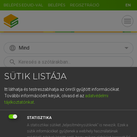
BELÉPÉS EDUID-VAL
BELÉPÉS
REGISZTRÁCIÓ
EN
menu
language
Mind
search
SÜTIK LISTÁJA
GR
KERESÉS
5
6
7
8
9
ö
ü
ó
Itt láthatja és testreszabhatja az önről gyűjtött információkat.
További információért kérjük, olvasd el az
adatvédelmi
r
t
z
u
i
o
p
ő
ú
ECKHARDT SÁNDOR, OLÁH TIBOR
tájékoztatónkat
.
Francia−magyar nagyszótár
g
h
j
k
l
é
á
ű
Ω
STATISZTIKA
v
b
n
m
,
.
-
AltGr
A statisztikai sütiket „teljesítménysütiknek” is nevezik. Ezek a
sütik információkat gyűjtenek a webhely használatának