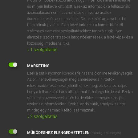
módjáról, többek között arról, hogy milyen oldalakat keresett fel
és milyen linkekre kattintott. Ezek az információk a felhasználó
VAN ELŐFIZETÉSED?
azonosítására nem használhatóak, mivel az adatok
összesítettek és anonimizáltak. Céljuk kizárólag a weboldal
Van előfizetésem a teljes szócikk megtekintéséhez.
funkcióinak javítása. Ezek közé tartoznak a harmadik féltől
származó elemzési szolgáltatásokhoz tartozó sütik; ilyen
BELÉPÉS
elemzési szolgáltatások a látogatóelemzések, a hőtérképek és a
közösségi médiaanalitika.
↓
1
szolgáltatás
MARKETING
Ezek a sütik nyomon követik a felhasználó online tevékenységét.
Az online tevékenységek megismerésével a hirdetők
NINCS ELŐFIZETÉSED?
relevánsabb reklámokat jeleníthetnek meg, és korlátozhatják,
Nincs regisztrációm és előfizetésem. A szótár 2 órás,
hogy a felhasználó hány alkalommal láthat egy hirdetést. Ezek a
díjmentes próbaverziójának elindításához regisztrálok és
sütik más szervezetekkel és hirdetőkkel is megoszthatják
belépek
.
ezeket az információkat. Ezek állandó sütik, amelyek szinte
mindig egy harmadik féltől származnak.
↓
2
szolgáltatás
REGISZTRÁCIÓ
MŰKÖDÉSHEZ ELENGEDHETETLEN
(mindig szükséges)