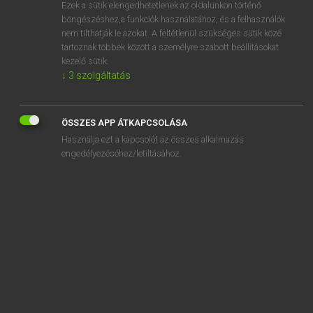
Ezek a sütik elengedhetetlenek az oldalunkon történő
böngészéshez,a funkciók használatához, és a felhasználók
nem tilthatják le azokat. A feltétlenül szükséges sütik közé
Eckhardt Sándor, Oláh Tibor
tartoznak többek között a személyre szabott beállításokat
FRANCIA−MAGYAR NAGYSZÓTÁR
kezelő sütik.
↓
3
szolgáltatás
Kapcsolódó anyagok
changeur
ÖSSZES APP ÁTKAPCSOLÁSA
Changhaï
Használja ezt a kapcsolót az összes alkalmazás
chanlatte
engedélyezéséhez/letiltásához.
Channel
chanoine
chanoinesse
chanoinie
chanson
chansonnable