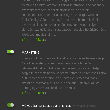
módjáról, többek között arról, hogy milyen oldalakat keresett fel
és milyen linkekre kattintott. Ezek az információk a felhasználó
VAN ELŐFIZETÉSED?
azonosítására nem használhatóak, mivel az adatok
összesítettek és anonimizáltak. Céljuk kizárólag a weboldal
Van előfizetésem a teljes szócikk megtekintéséhez.
funkcióinak javítása. Ezek közé tartoznak a harmadik féltől
származó elemzési szolgáltatásokhoz tartozó sütik; ilyen
BELÉPÉS
elemzési szolgáltatások a látogatóelemzések, a hőtérképek és a
közösségi médiaanalitika.
↓
1
szolgáltatás
MARKETING
Ezek a sütik nyomon követik a felhasználó online tevékenységét.
Az online tevékenységek megismerésével a hirdetők
NINCS ELŐFIZETÉSED?
relevánsabb reklámokat jeleníthetnek meg, és korlátozhatják,
Nincs regisztrációm és előfizetésem. A szótár 2 órás,
hogy a felhasználó hány alkalommal láthat egy hirdetést. Ezek a
díjmentes próbaverziójának elindításához regisztrálok és
sütik más szervezetekkel és hirdetőkkel is megoszthatják
belépek
.
ezeket az információkat. Ezek állandó sütik, amelyek szinte
mindig egy harmadik féltől származnak.
↓
2
szolgáltatás
REGISZTRÁCIÓ
MŰKÖDÉSHEZ ELENGEDHETETLEN
(mindig szükséges)