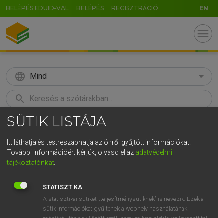
BELÉPÉS EDUID-VAL
BELÉPÉS
REGISZTRÁCIÓ
EN
menu
language
Mind
search
SÜTIK LISTÁJA
GR
KERESÉS
5
6
7
8
9
ö
ü
ó
Itt láthatja és testreszabhatja az önről gyűjtött információkat.
További információért kérjük, olvasd el az
adatvédelmi
r
t
z
u
i
o
p
ő
ú
ECKHARDT SÁNDOR, OLÁH TIBOR
tájékoztatónkat
.
Francia−magyar nagyszótár
g
h
j
k
l
é
á
ű
Ω
STATISZTIKA
v
b
n
m
,
.
-
AltGr
A statisztikai sütiket „teljesítménysütiknek” is nevezik. Ezek a
sütik információkat gyűjtenek a webhely használatának