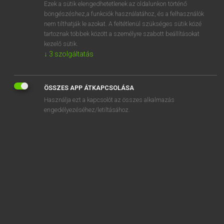
Ezek a sütik elengedhetetlenek az oldalunkon történő
böngészéshez,a funkciók használatához, és a felhasználók
nem tilthatják le azokat. A feltétlenül szükséges sütik közé
Eckhardt Sándor, Oláh Tibor
tartoznak többek között a személyre szabott beállításokat
FRANCIA−MAGYAR NAGYSZÓTÁR
kezelő sütik.
↓
3
szolgáltatás
Kapcsolódó anyagok
changeant
ÖSSZES APP ÁTKAPCSOLÁSA
changement
Használja ezt a kapcsolót az összes alkalmazás
changer
engedélyezéséhez/letiltásához.
changeur
Changhaï
chanlatte
Channel
chanoine
chanoinesse