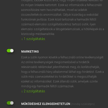
módjáról, többek között arról, hogy milyen oldalakat keresett fel
és milyen linkekre kattintott. Ezek az információk a felhasználó
VAN ELŐFIZETÉSED?
azonosítására nem használhatóak, mivel az adatok
összesítettek és anonimizáltak. Céljuk kizárólag a weboldal
Van előfizetésem a teljes szócikk megtekintéséhez.
funkcióinak javítása. Ezek közé tartoznak a harmadik féltől
származó elemzési szolgáltatásokhoz tartozó sütik; ilyen
BELÉPÉS
elemzési szolgáltatások a látogatóelemzések, a hőtérképek és a
közösségi médiaanalitika.
↓
1
szolgáltatás
MARKETING
Ezek a sütik nyomon követik a felhasználó online tevékenységét.
Az online tevékenységek megismerésével a hirdetők
NINCS ELŐFIZETÉSED?
relevánsabb reklámokat jeleníthetnek meg, és korlátozhatják,
Nincs regisztrációm és előfizetésem. A szótár 2 órás,
hogy a felhasználó hány alkalommal láthat egy hirdetést. Ezek a
díjmentes próbaverziójának elindításához regisztrálok és
sütik más szervezetekkel és hirdetőkkel is megoszthatják
belépek
.
ezeket az információkat. Ezek állandó sütik, amelyek szinte
mindig egy harmadik féltől származnak.
↓
2
szolgáltatás
REGISZTRÁCIÓ
MŰKÖDÉSHEZ ELENGEDHETETLEN
(mindig szükséges)