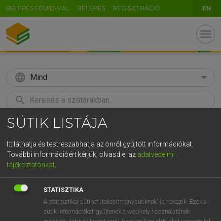
BELÉPÉS EDUID-VAL
BELÉPÉS
REGISZTRÁCIÓ
EN
menu
language
Mind
search
SÜTIK LISTÁJA
GR
KERESÉS
5
6
7
8
9
ö
ü
ó
Itt láthatja és testreszabhatja az önről gyűjtött információkat.
További információért kérjük, olvasd el az
adatvédelmi
r
t
z
u
i
o
p
ő
ú
ECKHARDT SÁNDOR, OLÁH TIBOR
tájékoztatónkat
.
Francia−magyar nagyszótár
g
h
j
k
l
é
á
ű
Ω
STATISZTIKA
v
b
n
m
,
.
-
AltGr
A statisztikai sütiket „teljesítménysütiknek” is nevezik. Ezek a
sütik információkat gyűjtenek a webhely használatának