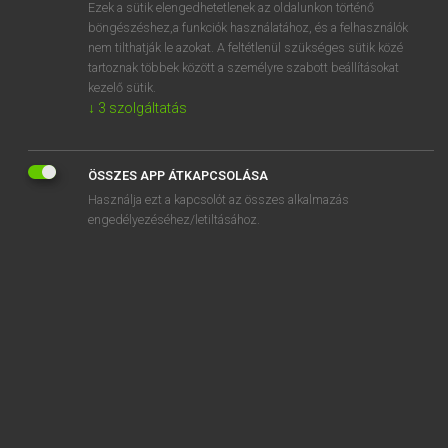
Ezek a sütik elengedhetetlenek az oldalunkon történő
böngészéshez,a funkciók használatához, és a felhasználók
nem tilthatják le azokat. A feltétlenül szükséges sütik közé
Eckhardt Sándor, Oláh Tibor
tartoznak többek között a személyre szabott beállításokat
FRANCIA−MAGYAR NAGYSZÓTÁR
kezelő sütik.
↓
3
szolgáltatás
Kapcsolódó anyagok
César
ÖSSZES APP ÁTKAPCSOLÁSA
césarévitch
Használja ezt a kapcsolót az összes alkalmazás
césarien
engedélyezéséhez/letiltásához.
césariser
césarisme
césaropapisme
céseron
césium
cespiteux