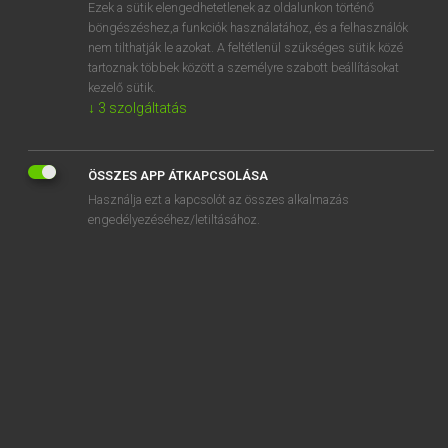
Ezek a sütik elengedhetetlenek az oldalunkon történő
böngészéshez,a funkciók használatához, és a felhasználók
nem tilthatják le azokat. A feltétlenül szükséges sütik közé
Eckhardt Sándor, Oláh Tibor
tartoznak többek között a személyre szabott beállításokat
FRANCIA−MAGYAR NAGYSZÓTÁR
kezelő sütik.
↓
3
szolgáltatás
Kapcsolódó anyagok
Césaire
ÖSSZES APP ÁTKAPCSOLÁSA
césalpinie
Használja ezt a kapcsolót az összes alkalmazás
césar
engedélyezéséhez/letiltásához.
César
césarévitch
césarien
césariser
césarisme
césaropapisme