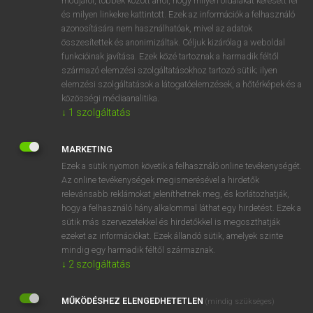
módjáról, többek között arról, hogy milyen oldalakat keresett fel
és milyen linkekre kattintott. Ezek az információk a felhasználó
VAN ELŐFIZETÉSED?
azonosítására nem használhatóak, mivel az adatok
összesítettek és anonimizáltak. Céljuk kizárólag a weboldal
Van előfizetésem a teljes szócikk megtekintéséhez.
funkcióinak javítása. Ezek közé tartoznak a harmadik féltől
származó elemzési szolgáltatásokhoz tartozó sütik; ilyen
BELÉPÉS
elemzési szolgáltatások a látogatóelemzések, a hőtérképek és a
közösségi médiaanalitika.
↓
1
szolgáltatás
MARKETING
Ezek a sütik nyomon követik a felhasználó online tevékenységét.
Az online tevékenységek megismerésével a hirdetők
NINCS ELŐFIZETÉSED?
relevánsabb reklámokat jeleníthetnek meg, és korlátozhatják,
Nincs regisztrációm és előfizetésem. A szótár 2 órás,
hogy a felhasználó hány alkalommal láthat egy hirdetést. Ezek a
díjmentes próbaverziójának elindításához regisztrálok és
sütik más szervezetekkel és hirdetőkkel is megoszthatják
belépek
.
ezeket az információkat. Ezek állandó sütik, amelyek szinte
mindig egy harmadik féltől származnak.
↓
2
szolgáltatás
REGISZTRÁCIÓ
MŰKÖDÉSHEZ ELENGEDHETETLEN
(mindig szükséges)