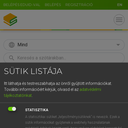
BELÉPÉS EDUID-VAL
BELÉPÉS
REGISZTRÁCIÓ
EN
menu
language
Mind
search
SÜTIK LISTÁJA
GR
KERESÉS
5
6
7
8
9
ö
ü
ó
Itt láthatja és testreszabhatja az önről gyűjtött információkat.
További információért kérjük, olvasd el az
adatvédelmi
r
t
z
u
i
o
p
ő
ú
ECKHARDT SÁNDOR, OLÁH TIBOR
tájékoztatónkat
.
Francia−magyar nagyszótár
g
h
j
k
l
é
á
ű
Ω
STATISZTIKA
v
b
n
m
,
.
-
AltGr
A statisztikai sütiket „teljesítménysütiknek” is nevezik. Ezek a
sütik információkat gyűjtenek a webhely használatának