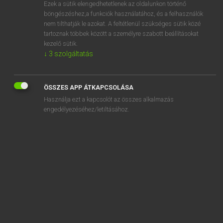
Ezek a sütik elengedhetetlenek az oldalunkon történő
böngészéshez,a funkciók használatához, és a felhasználók
nem tilthatják le azokat. A feltétlenül szükséges sütik közé
Eckhardt Sándor, Oláh Tibor
tartoznak többek között a személyre szabott beállításokat
FRANCIA−MAGYAR NAGYSZÓTÁR
kezelő sütik.
↓
3
szolgáltatás
Kapcsolódó anyagok
carmagnole
ÖSSZES APP ÁTKAPCSOLÁSA
carme
Használja ezt a kapcsolót az összes alkalmazás
Carmel
engedélyezéséhez/letiltásához.
carmeline
carmélite
carmenat
carmin
carminatif
carminé