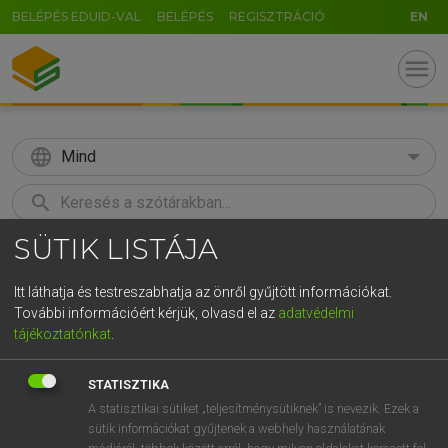
BELÉPÉS EDUID-VAL
BELÉPÉS
REGISZTRÁCIÓ
EN
menu
language
Mind
search
SÜTIK LISTÁJA
GR
KERESÉS
5
6
7
8
9
ö
ü
ó
Itt láthatja és testreszabhatja az önről gyűjtött információkat.
További információért kérjük, olvasd el az
adatvédelmi
r
t
z
u
i
o
p
ő
ú
ECKHARDT SÁNDOR, OLÁH TIBOR
tájékoztatónkat
.
Francia−magyar nagyszótár
g
h
j
k
l
é
á
ű
Ω
STATISZTIKA
v
b
n
m
,
.
-
AltGr
A statisztikai sütiket „teljesítménysütiknek” is nevezik. Ezek a
sütik információkat gyűjtenek a webhely használatának