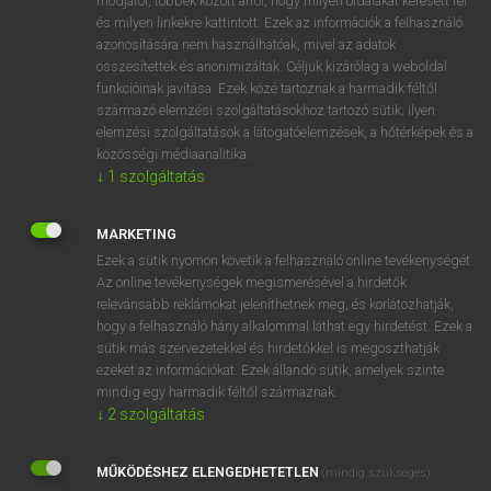
módjáról, többek között arról, hogy milyen oldalakat keresett fel
és milyen linkekre kattintott. Ezek az információk a felhasználó
VAN ELŐFIZETÉSED?
azonosítására nem használhatóak, mivel az adatok
összesítettek és anonimizáltak. Céljuk kizárólag a weboldal
Van előfizetésem a teljes szócikk megtekintéséhez.
funkcióinak javítása. Ezek közé tartoznak a harmadik féltől
származó elemzési szolgáltatásokhoz tartozó sütik; ilyen
BELÉPÉS
elemzési szolgáltatások a látogatóelemzések, a hőtérképek és a
közösségi médiaanalitika.
↓
1
szolgáltatás
MARKETING
Ezek a sütik nyomon követik a felhasználó online tevékenységét.
Az online tevékenységek megismerésével a hirdetők
NINCS ELŐFIZETÉSED?
relevánsabb reklámokat jeleníthetnek meg, és korlátozhatják,
Nincs regisztrációm és előfizetésem. A szótár 2 órás,
hogy a felhasználó hány alkalommal láthat egy hirdetést. Ezek a
díjmentes próbaverziójának elindításához regisztrálok és
sütik más szervezetekkel és hirdetőkkel is megoszthatják
belépek
.
ezeket az információkat. Ezek állandó sütik, amelyek szinte
mindig egy harmadik féltől származnak.
↓
2
szolgáltatás
REGISZTRÁCIÓ
MŰKÖDÉSHEZ ELENGEDHETETLEN
(mindig szükséges)