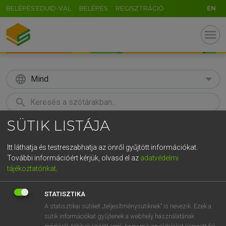
BELÉPÉS EDUID-VAL
BELÉPÉS
REGISZTRÁCIÓ
EN
menu
language
Mind
search
SÜTIK LISTÁJA
GR
KERESÉS
5
6
7
8
9
ö
ü
ó
Itt láthatja és testreszabhatja az önről gyűjtött információkat.
További információért kérjük, olvasd el az
adatvédelmi
r
t
z
u
i
o
p
ő
ú
ECKHARDT SÁNDOR, OLÁH TIBOR
tájékoztatónkat
.
Francia−magyar nagyszótár
g
h
j
k
l
é
á
ű
Ω
STATISZTIKA
v
b
n
m
,
.
-
AltGr
A statisztikai sütiket „teljesítménysütiknek” is nevezik. Ezek a
sütik információkat gyűjtenek a webhely használatának