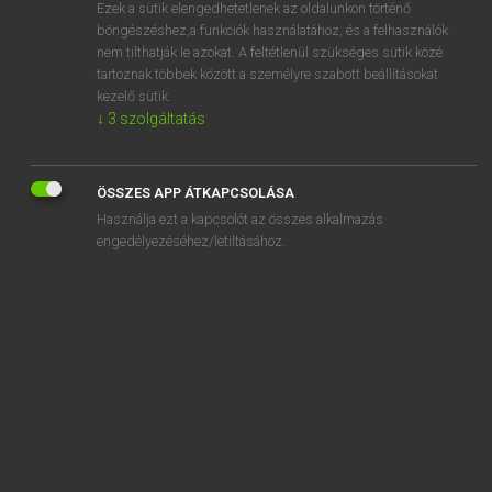
Ezek a sütik elengedhetetlenek az oldalunkon történő
böngészéshez,a funkciók használatához, és a felhasználók
nem tilthatják le azokat. A feltétlenül szükséges sütik közé
Eckhardt Sándor, Oláh Tibor
tartoznak többek között a személyre szabott beállításokat
FRANCIA−MAGYAR NAGYSZÓTÁR
kezelő sütik.
↓
3
szolgáltatás
Kapcsolódó anyagok
carlovingien
ÖSSZES APP ÁTKAPCSOLÁSA
carmagnole
Használja ezt a kapcsolót az összes alkalmazás
carme
engedélyezéséhez/letiltásához.
Carmel
carmeline
carmélite
carmenat
carmin
carminatif