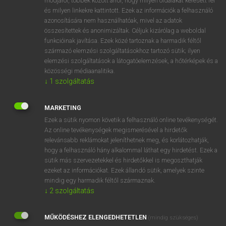
módjáról, többek között arról, hogy milyen oldalakat keresett fel
és milyen linkekre kattintott. Ezek az információk a felhasználó
VAN ELŐFIZETÉSED?
azonosítására nem használhatóak, mivel az adatok
összesítettek és anonimizáltak. Céljuk kizárólag a weboldal
Van előfizetésem a teljes szócikk megtekintéséhez.
funkcióinak javítása. Ezek közé tartoznak a harmadik féltől
származó elemzési szolgáltatásokhoz tartozó sütik; ilyen
BELÉPÉS
elemzési szolgáltatások a látogatóelemzések, a hőtérképek és a
közösségi médiaanalitika.
↓
1
szolgáltatás
MARKETING
Ezek a sütik nyomon követik a felhasználó online tevékenységét.
Az online tevékenységek megismerésével a hirdetők
NINCS ELŐFIZETÉSED?
relevánsabb reklámokat jeleníthetnek meg, és korlátozhatják,
Nincs regisztrációm és előfizetésem. A szótár 2 órás,
hogy a felhasználó hány alkalommal láthat egy hirdetést. Ezek a
díjmentes próbaverziójának elindításához regisztrálok és
sütik más szervezetekkel és hirdetőkkel is megoszthatják
belépek
.
ezeket az információkat. Ezek állandó sütik, amelyek szinte
mindig egy harmadik féltől származnak.
↓
2
szolgáltatás
REGISZTRÁCIÓ
MŰKÖDÉSHEZ ELENGEDHETETLEN
(mindig szükséges)