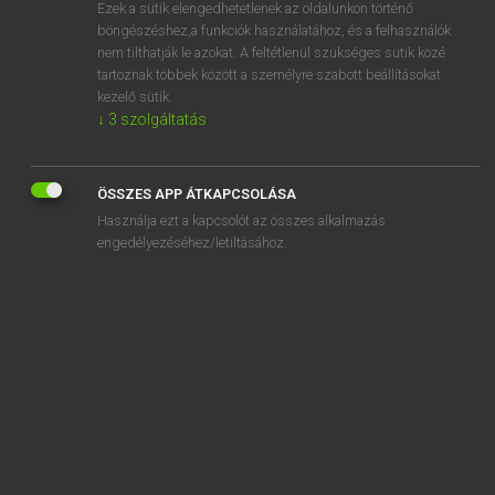
Ezek a sütik elengedhetetlenek az oldalunkon történő
böngészéshez,a funkciók használatához, és a felhasználók
nem tilthatják le azokat. A feltétlenül szükséges sütik közé
Eckhardt Sándor, Oláh Tibor
tartoznak többek között a személyre szabott beállításokat
FRANCIA−MAGYAR NAGYSZÓTÁR
kezelő sütik.
↓
3
szolgáltatás
Kapcsolódó anyagok
cachetage
ÖSSZES APP ÁTKAPCSOLÁSA
cache-tampon
Használja ezt a kapcsolót az összes alkalmazás
cacheter
engedélyezéséhez/letiltásához.
cachette
cachexie
cachot
cachotter
cachotterie
cachottier