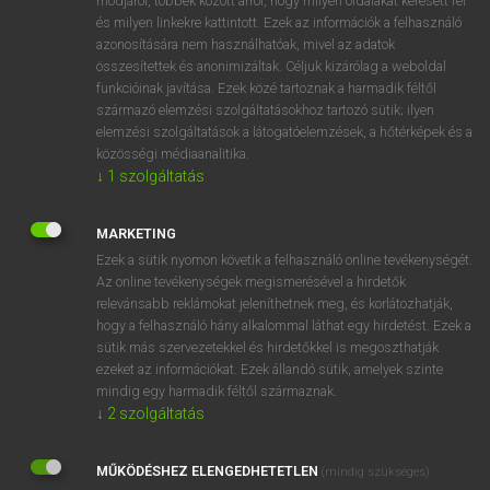
módjáról, többek között arról, hogy milyen oldalakat keresett fel
és milyen linkekre kattintott. Ezek az információk a felhasználó
VAN ELŐFIZETÉSED?
azonosítására nem használhatóak, mivel az adatok
összesítettek és anonimizáltak. Céljuk kizárólag a weboldal
Van előfizetésem a teljes szócikk megtekintéséhez.
funkcióinak javítása. Ezek közé tartoznak a harmadik féltől
származó elemzési szolgáltatásokhoz tartozó sütik; ilyen
BELÉPÉS
elemzési szolgáltatások a látogatóelemzések, a hőtérképek és a
közösségi médiaanalitika.
↓
1
szolgáltatás
MARKETING
Ezek a sütik nyomon követik a felhasználó online tevékenységét.
Az online tevékenységek megismerésével a hirdetők
NINCS ELŐFIZETÉSED?
relevánsabb reklámokat jeleníthetnek meg, és korlátozhatják,
Nincs regisztrációm és előfizetésem. A szótár 2 órás,
hogy a felhasználó hány alkalommal láthat egy hirdetést. Ezek a
díjmentes próbaverziójának elindításához regisztrálok és
sütik más szervezetekkel és hirdetőkkel is megoszthatják
belépek
.
ezeket az információkat. Ezek állandó sütik, amelyek szinte
mindig egy harmadik féltől származnak.
↓
2
szolgáltatás
REGISZTRÁCIÓ
MŰKÖDÉSHEZ ELENGEDHETETLEN
(mindig szükséges)