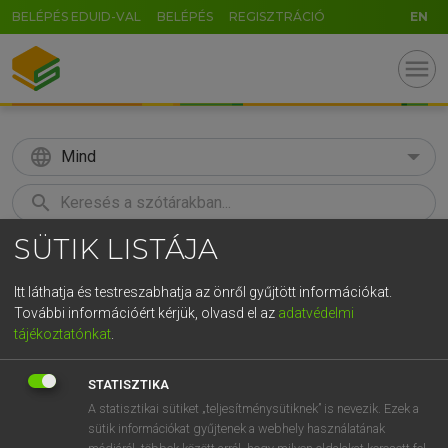
BELÉPÉS EDUID-VAL
BELÉPÉS
REGISZTRÁCIÓ
EN
menu
language
Mind
search
SÜTIK LISTÁJA
GR
KERESÉS
5
6
7
8
9
ö
ü
ó
Itt láthatja és testreszabhatja az önről gyűjtött információkat.
További információért kérjük, olvasd el az
adatvédelmi
r
t
z
u
i
o
p
ő
ú
ECKHARDT SÁNDOR, OLÁH TIBOR
tájékoztatónkat
.
Francia−magyar nagyszótár
g
h
j
k
l
é
á
ű
Ω
STATISZTIKA
v
b
n
m
,
.
-
AltGr
A statisztikai sütiket „teljesítménysütiknek” is nevezik. Ezek a
sütik információkat gyűjtenek a webhely használatának