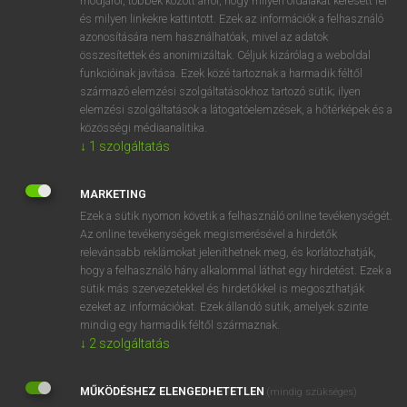
módjáról, többek között arról, hogy milyen oldalakat keresett fel
és milyen linkekre kattintott. Ezek az információk a felhasználó
VAN ELŐFIZETÉSED?
azonosítására nem használhatóak, mivel az adatok
összesítettek és anonimizáltak. Céljuk kizárólag a weboldal
Van előfizetésem a teljes szócikk megtekintéséhez.
funkcióinak javítása. Ezek közé tartoznak a harmadik féltől
származó elemzési szolgáltatásokhoz tartozó sütik; ilyen
BELÉPÉS
elemzési szolgáltatások a látogatóelemzések, a hőtérképek és a
közösségi médiaanalitika.
↓
1
szolgáltatás
MARKETING
Ezek a sütik nyomon követik a felhasználó online tevékenységét.
Az online tevékenységek megismerésével a hirdetők
NINCS ELŐFIZETÉSED?
relevánsabb reklámokat jeleníthetnek meg, és korlátozhatják,
Nincs regisztrációm és előfizetésem. A szótár 2 órás,
hogy a felhasználó hány alkalommal láthat egy hirdetést. Ezek a
díjmentes próbaverziójának elindításához regisztrálok és
sütik más szervezetekkel és hirdetőkkel is megoszthatják
belépek
.
ezeket az információkat. Ezek állandó sütik, amelyek szinte
mindig egy harmadik féltől származnak.
↓
2
szolgáltatás
REGISZTRÁCIÓ
MŰKÖDÉSHEZ ELENGEDHETETLEN
(mindig szükséges)