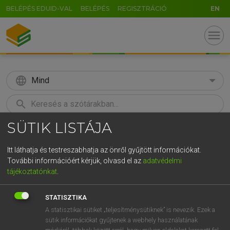
BELÉPÉS EDUID-VAL
BELÉPÉS
REGISZTRÁCIÓ
EN
menu
language
Mind
search
SÜTIK LISTÁJA
GR
KERESÉS
5
6
7
8
9
ö
ü
ó
Itt láthatja és testreszabhatja az önről gyűjtött információkat.
További információért kérjük, olvasd el az
adatvédelmi
r
t
z
u
i
o
p
ő
ú
ECKHARDT SÁNDOR, OLÁH TIBOR
tájékoztatónkat
.
Francia−magyar nagyszótár
g
h
j
k
l
é
á
ű
Ω
STATISZTIKA
v
b
n
m
,
.
-
AltGr
A statisztikai sütiket „teljesítménysütiknek” is nevezik. Ezek a
sütik információkat gyűjtenek a webhely használatának