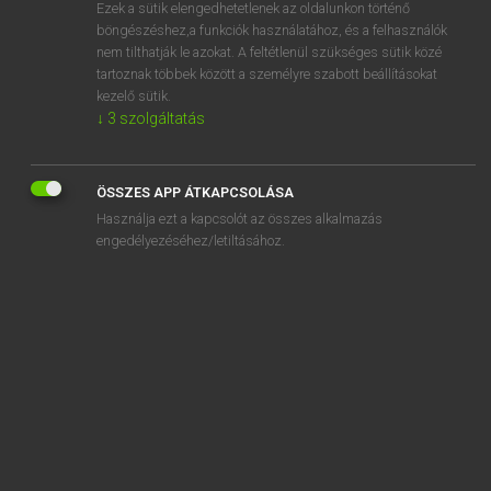
Ezek a sütik elengedhetetlenek az oldalunkon történő
böngészéshez,a funkciók használatához, és a felhasználók
nem tilthatják le azokat. A feltétlenül szükséges sütik közé
Eckhardt Sándor, Oláh Tibor
tartoznak többek között a személyre szabott beállításokat
FRANCIA−MAGYAR NAGYSZÓTÁR
kezelő sütik.
↓
3
szolgáltatás
Kapcsolódó anyagok
cachet
ÖSSZES APP ÁTKAPCSOLÁSA
cachetage
Használja ezt a kapcsolót az összes alkalmazás
cache-tampon
engedélyezéséhez/letiltásához.
cacheter
cachette
cachexie
cachot
cachotter
cachotterie