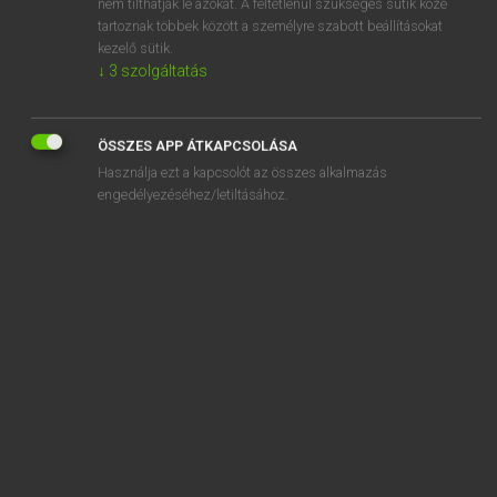
nem tilthatják le azokat. A feltétlenül szükséges sütik közé
tartoznak többek között a személyre szabott beállításokat
kezelő sütik.
↓
3
szolgáltatás
SZOTAR.NET APPLIKÁCIÓ
MICROSOFT OFFICE BŐVÍTMÉNY
ÖSSZES APP ÁTKAPCSOLÁSA
BEÉPÜLŐ SZÓTÁRMODUL
Használja ezt a kapcsolót az összes alkalmazás
ONLINE NYELVVIZSGA
engedélyezéséhez/letiltásához.
EGYÉNI FELHASZNÁLÓKNAK
TANULÓKNAK
OKTATÁSI INTÉZMÉNYEKNEK
VÁLLALATI MEGOLDÁSOK
SÚGÓ
RÓLUNK
ELÉRHETŐSÉG
SÜTI BEÁLLÍTÁSOK