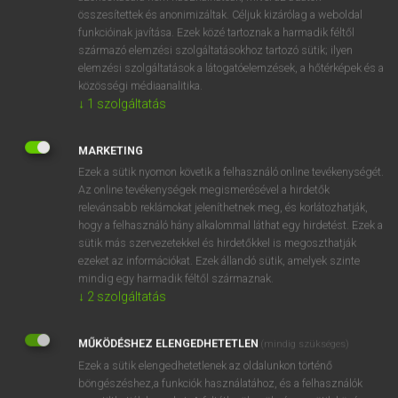
összesítettek és anonimizáltak. Céljuk kizárólag a weboldal
⚲ abjectly
keresése szótárainkban
funkcióinak javítása. Ezek közé tartoznak a harmadik féltől
származó elemzési szolgáltatásokhoz tartozó sütik; ilyen
elemzési szolgáltatások a látogatóelemzések, a hőtérképek és a
közösségi médiaanalitika.
↓
1
szolgáltatás
DÍJMENTES ANGOL SZÓTÁR
abirritant
MARKETING
Ezek a sütik nyomon követik a felhasználó online tevékenységét.
abirritation
Az online tevékenységek megismerésével a hirdetők
abject
relevánsabb reklámokat jeleníthetnek meg, és korlátozhatják,
hogy a felhasználó hány alkalommal láthat egy hirdetést. Ezek a
abjection
sütik más szervezetekkel és hirdetőkkel is megoszthatják
ezeket az információkat. Ezek állandó sütik, amelyek szinte
abjectly
mindig egy harmadik féltől származnak.
abjuration
↓
2
szolgáltatás
abjure
MŰKÖDÉSHEZ ELENGEDHETETLEN
(mindig szükséges)
Abkhazian
Ezek a sütik elengedhetetlenek az oldalunkon történő
ablak
böngészéshez,a funkciók használatához, és a felhasználók