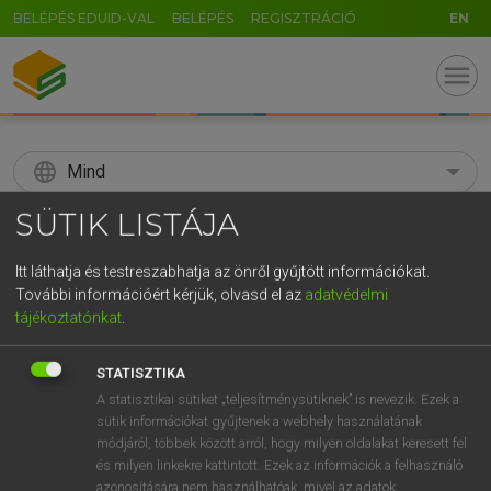
BELÉPÉS EDUID-VAL
BELÉPÉS
REGISZTRÁCIÓ
EN
menu
language
Mind
SÜTIK LISTÁJA
search
GR
Itt láthatja és testreszabhatja az önről gyűjtött információkat.
KERESÉS
További információért kérjük, olvasd el az
adatvédelmi
5
6
7
8
9
ö
ü
ó
tájékoztatónkat
.
r
t
z
u
i
o
p
ő
ú
Díjmentes angol szótár
STATISZTIKA
g
h
j
k
l
é
á
ű
Ω
A statisztikai sütiket „teljesítménysütiknek” is nevezik. Ezek a
hsz
abjectly
alávalóan
sütik információkat gyűjtenek a webhely használatának
v
b
n
m
,
.
-
AltGr
aljasul
módjáról, többek között arról, hogy milyen oldalakat keresett fel
és milyen linkekre kattintott. Ezek az információk a felhasználó
azonosítására nem használhatóak, mivel az adatok