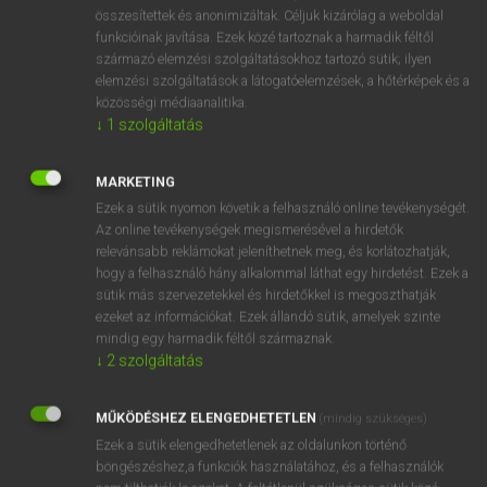
⚲ abjection
keresése szótárainkban
összesítettek és anonimizáltak. Céljuk kizárólag a weboldal
funkcióinak javítása. Ezek közé tartoznak a harmadik féltől
származó elemzési szolgáltatásokhoz tartozó sütik; ilyen
elemzési szolgáltatások a látogatóelemzések, a hőtérképek és a
közösségi médiaanalitika.
DÍJMENTES ANGOL SZÓTÁR
↓
1
szolgáltatás
abiotic
MARKETING
abirritant
Ezek a sütik nyomon követik a felhasználó online tevékenységét.
abirritation
Az online tevékenységek megismerésével a hirdetők
relevánsabb reklámokat jeleníthetnek meg, és korlátozhatják,
abject
hogy a felhasználó hány alkalommal láthat egy hirdetést. Ezek a
abjection
sütik más szervezetekkel és hirdetőkkel is megoszthatják
ezeket az információkat. Ezek állandó sütik, amelyek szinte
abjectly
mindig egy harmadik féltől származnak.
abjuration
↓
2
szolgáltatás
abjure
MŰKÖDÉSHEZ ELENGEDHETETLEN
(mindig szükséges)
Abkhazian
Ezek a sütik elengedhetetlenek az oldalunkon történő
böngészéshez,a funkciók használatához, és a felhasználók