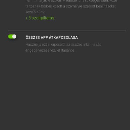
nem tilthatják le azokat. A feltétlenül szükséges sütik közé
tartoznak többek között a személyre szabott beállításokat
kezelő sütik.
SZOTAR.NET APPLIKÁCIÓ
↓
3
szolgáltatás
MICROSOFT OFFICE BŐVÍTMÉNY
BEÉPÜLŐ SZÓTÁRMODUL
ÖSSZES APP ÁTKAPCSOLÁSA
ONLINE NYELVVIZSGA
Használja ezt a kapcsolót az összes alkalmazás
engedélyezéséhez/letiltásához.
EGYÉNI FELHASZNÁLÓKNAK
TANULÓKNAK
OKTATÁSI INTÉZMÉNYEKNEK
VÁLLALATI MEGOLDÁSOK
SÚGÓ
RÓLUNK
ELÉRHETŐSÉG
SÜTI BEÁLLÍTÁSOK