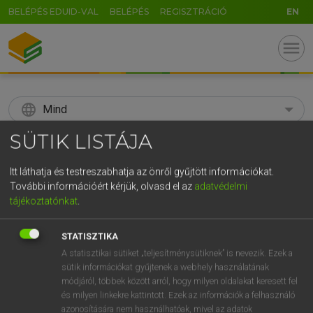
BELÉPÉS EDUID-VAL
BELÉPÉS
REGISZTRÁCIÓ
EN
menu
language
Mind
SÜTIK LISTÁJA
search
GR
Itt láthatja és testreszabhatja az önről gyűjtött információkat.
KERESÉS
További információért kérjük, olvasd el az
adatvédelmi
5
6
7
8
9
ö
ü
ó
tájékoztatónkat
.
r
t
z
u
i
o
p
ő
ú
Díjmentes angol szótár
STATISZTIKA
g
h
j
k
l
é
á
ű
Ω
A statisztikai sütiket „teljesítménysütiknek” is nevezik. Ezek a
fn
abjection
megalázottság
sütik információkat gyűjtenek a webhely használatának
v
b
n
m
,
.
-
AltGr
módjáról, többek között arról, hogy milyen oldalakat keresett fel
és milyen linkekre kattintott. Ezek az információk a felhasználó
azonosítására nem használhatóak, mivel az adatok