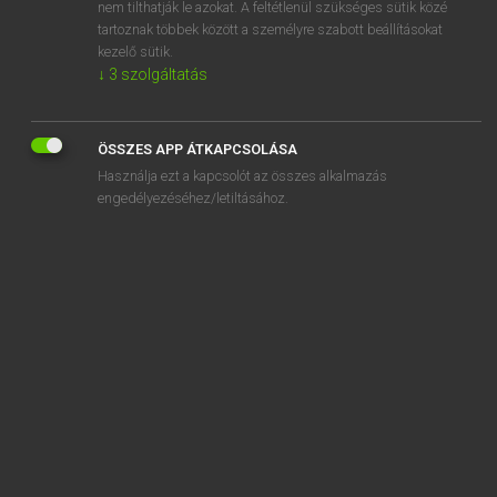
adu
nem tilthatják le azokat. A feltétlenül szükséges sütik közé
tartoznak többek között a személyre szabott beállításokat
kezelő sütik.
↓
3
szolgáltatás
SZOTAR.NET APPLIKÁCIÓ
ÖSSZES APP ÁTKAPCSOLÁSA
MICROSOFT OFFICE BŐVÍTMÉNY
Használja ezt a kapcsolót az összes alkalmazás
BEÉPÜLŐ SZÓTÁRMODUL
engedélyezéséhez/letiltásához.
ONLINE NYELVVIZSGA
EGYÉNI FELHASZNÁLÓKNAK
TANULÓKNAK
OKTATÁSI INTÉZMÉNYEKNEK
VÁLLALATI MEGOLDÁSOK
SÚGÓ
RÓLUNK
ELÉRHETŐSÉG