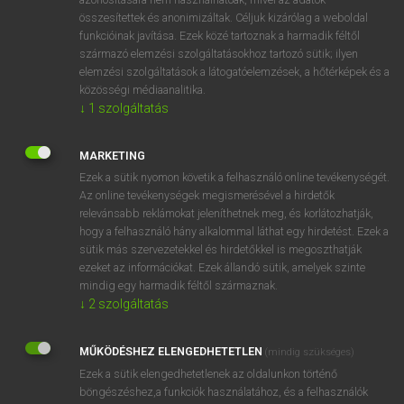
összesítettek és anonimizáltak. Céljuk kizárólag a weboldal
funkcióinak javítása. Ezek közé tartoznak a harmadik féltől
⚲ adroit
keresése szótárainkban
származó elemzési szolgáltatásokhoz tartozó sütik; ilyen
elemzési szolgáltatások a látogatóelemzések, a hőtérképek és a
közösségi médiaanalitika.
↓
1
szolgáltatás
DÍJMENTES ANGOL SZÓTÁR
MARKETING
Adrian
Ezek a sütik nyomon követik a felhasználó online tevékenységét.
Az online tevékenységek megismerésével a hirdetők
Adrianople
relevánsabb reklámokat jeleníthetnek meg, és korlátozhatják,
hogy a felhasználó hány alkalommal láthat egy hirdetést. Ezek a
Adriatic
sütik más szervezetekkel és hirdetőkkel is megoszthatják
adrift
ezeket az információkat. Ezek állandó sütik, amelyek szinte
mindig egy harmadik féltől származnak.
adroit
↓
2
szolgáltatás
ADSL
adsorb
MŰKÖDÉSHEZ ELENGEDHETETLEN
(mindig szükséges)
Ezek a sütik elengedhetetlenek az oldalunkon történő
adsorbate
böngészéshez,a funkciók használatához, és a felhasználók