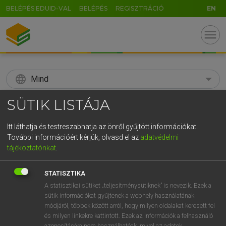
BELÉPÉS EDUID-VAL
BELÉPÉS
REGISZTRÁCIÓ
EN
menu
language
Mind
SÜTIK LISTÁJA
search
GR
KERESÉS
Itt láthatja és testreszabhatja az önről gyűjtött információkat.
További információért kérjük, olvasd el az
adatvédelmi
5
6
7
8
9
ö
ü
ó
tájékoztatónkat
.
r
t
z
u
i
o
p
ő
ú
Díjmentes angol szótár
STATISZTIKA
g
h
j
k
l
é
á
ű
Ω
A statisztikai sütiket „teljesítménysütiknek” is nevezik. Ezek a
mn
adroit
ügyes
sütik információkat gyűjtenek a webhely használatának
v
b
n
m
,
.
-
AltGr
talpraesett
módjáról, többek között arról, hogy milyen oldalakat keresett fel
leleményes
és milyen linkekre kattintott. Ezek az információk a felhasználó
azonosítására nem használhatóak, mivel az adatok