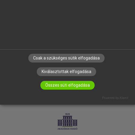
SÚGÓ
RÓLUNK
ELÉRHETŐSÉG
SÜTI BEÁLLÍTÁSOK
IRATKOZZ FEL HÍRLEVELÜNKRE!
Csak a szükséges sütik elfogadása
Kiválasztottak elfogadása
Összes süti elfogadása
Powered by Klaro!
LICENCSZERZŐDÉS
ADATVÉDELEM