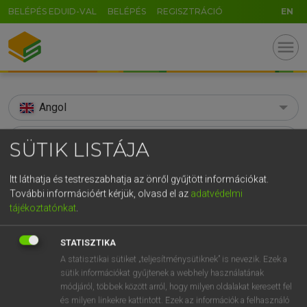
BELÉPÉS EDUID-VAL
BELÉPÉS
REGISZTRÁCIÓ
EN
menu
Angol
search
SÜTIK LISTÁJA
GR
KERESÉS
Itt láthatja és testreszabhatja az önről gyűjtött információkat.
5
6
7
8
9
ö
ü
ó
További információért kérjük, olvasd el az
adatvédelmi
TALÁLATOK
111 ms (8 db)
tájékoztatónkat
.
r
t
z
u
i
o
p
ő
ú
adroit
adroit
g
h
j
k
l
é
á
ű
Ω
STATISZTIKA
Díjmentes angol szótár
Angol−magyar egyetemes nagyszótár
A statisztikai sütiket „teljesítménysütiknek” is nevezik. Ezek a
v
b
n
m
,
.
-
AltGr
sütik információkat gyűjtenek a webhely használatának
módjáról, többek között arról, hogy milyen oldalakat keresett fel
Díjmentes angol szótár
arrow_forward_ios
és milyen linkekre kattintott. Ezek az információk a felhasználó