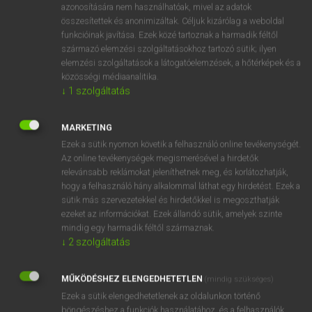
azonosítására nem használhatóak, mivel az adatok
mn
adroit
ügyes
összesítettek és anonimizáltak. Céljuk kizárólag a weboldal
funkcióinak javítása. Ezek közé tartoznak a harmadik féltől
talpraesett
származó elemzési szolgáltatásokhoz tartozó sütik; ilyen
leleményes
elemzési szolgáltatások a látogatóelemzések, a hőtérképek és a
közösségi médiaanalitika.
↓
1
szolgáltatás
⚲ adroit
keresése szótárainkban
MARKETING
Ezek a sütik nyomon követik a felhasználó online tevékenységét.
Az online tevékenységek megismerésével a hirdetők
relevánsabb reklámokat jeleníthetnek meg, és korlátozhatják,
DÍJMENTES ANGOL SZÓTÁR
hogy a felhasználó hány alkalommal láthat egy hirdetést. Ezek a
sütik más szervezetekkel és hirdetőkkel is megoszthatják
Adrian
ezeket az információkat. Ezek állandó sütik, amelyek szinte
mindig egy harmadik féltől származnak.
Adrianople
↓
2
szolgáltatás
Adriatic
adrift
MŰKÖDÉSHEZ ELENGEDHETETLEN
(mindig szükséges)
Ezek a sütik elengedhetetlenek az oldalunkon történő
adroit
böngészéshez,a funkciók használatához, és a felhasználók