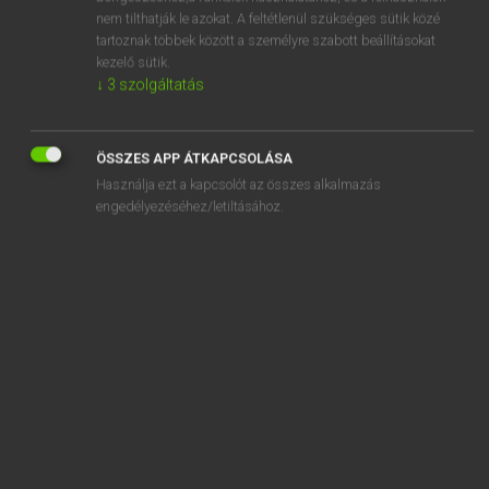
ADSL
nem tilthatják le azokat. A feltétlenül szükséges sütik közé
tartoznak többek között a személyre szabott beállításokat
adsorb
kezelő sütik.
adsorbate
↓
3
szolgáltatás
adu
ÖSSZES APP ÁTKAPCSOLÁSA
Használja ezt a kapcsolót az összes alkalmazás
engedélyezéséhez/letiltásához.
SZOTAR.NET APPLIKÁCIÓ
MICROSOFT OFFICE BŐVÍTMÉNY
BEÉPÜLŐ SZÓTÁRMODUL
ONLINE NYELVVIZSGA
EGYÉNI FELHASZNÁLÓKNAK
TANULÓKNAK
OKTATÁSI INTÉZMÉNYEKNEK
VÁLLALATI MEGOLDÁSOK