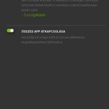
nem tilthatják le azokat. A feltétlenül szükséges sütik közé
tartoznak többek között a személyre szabott beállításokat
kezelő sütik.
SZOTAR.NET APPLIKÁCIÓ
↓
3
szolgáltatás
MICROSOFT OFFICE BŐVÍTMÉNY
BEÉPÜLŐ SZÓTÁRMODUL
ÖSSZES APP ÁTKAPCSOLÁSA
ONLINE NYELVVIZSGA
Használja ezt a kapcsolót az összes alkalmazás
engedélyezéséhez/letiltásához.
EGYÉNI FELHASZNÁLÓKNAK
TANULÓKNAK
OKTATÁSI INTÉZMÉNYEKNEK
VÁLLALATI MEGOLDÁSOK
SÚGÓ
RÓLUNK
ELÉRHETŐSÉG
SÜTI BEÁLLÍTÁSOK