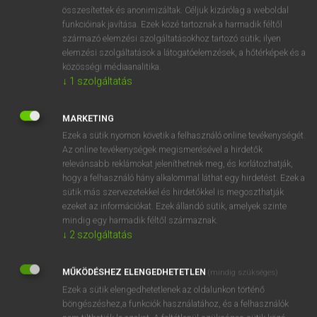
⚲ surface tension
keresése szótárainkban
összesítettek és anonimizáltak. Céljuk kizárólag a weboldal
funkcióinak javítása. Ezek közé tartoznak a harmadik féltől
származó elemzési szolgáltatásokhoz tartozó sütik; ilyen
elemzési szolgáltatások a látogatóelemzések, a hőtérképek és a
közösségi médiaanalitika.
DÍJMENTES ANGOL SZÓTÁR
↓
1
szolgáltatás
surfaceman
MARKETING
surface resistance
Ezek a sütik nyomon követik a felhasználó online tevékenységét.
surface ship
Az online tevékenységek megismerésével a hirdetők
relevánsabb reklámokat jeleníthetnek meg, és korlátozhatják,
surface structure
hogy a felhasználó hány alkalommal láthat egy hirdetést. Ezek a
surface tension
sütik más szervezetekkel és hirdetőkkel is megoszthatják
ezeket az információkat. Ezek állandó sütik, amelyek szinte
surface-to-air
mindig egy harmadik féltől származnak.
surface-to-surface
↓
2
szolgáltatás
surface treatment
MŰKÖDÉSHEZ ELENGEDHETETLEN
(mindig szükséges)
surf-bathing
Ezek a sütik elengedhetetlenek az oldalunkon történő
böngészéshez,a funkciók használatához, és a felhasználók