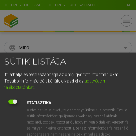
BELÉPÉS EDUID-VAL
BELÉPÉS
REGISZTRÁCIÓ
EN
menu
language
Mind
SÜTIK LISTÁJA
search
GR
Itt láthatja és testreszabhatja az önről gyűjtött információkat.
KERESÉS
További információért kérjük, olvasd el az
adatvédelmi
5
6
7
8
9
ö
ü
ó
tájékoztatónkat
.
r
t
z
u
i
o
p
ő
ú
Díjmentes angol szótár
STATISZTIKA
g
h
j
k
l
é
á
ű
Ω
A statisztikai sütiket „teljesítménysütiknek” is nevezik. Ezek a
fn
surface tension
felületi feszültség
sütik információkat gyűjtenek a webhely használatának
v
b
n
m
,
.
-
AltGr
módjáról, többek között arról, hogy milyen oldalakat keresett fel
és milyen linkekre kattintott. Ezek az információk a felhasználó
azonosítására nem használhatóak, mivel az adatok