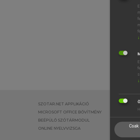
E
m
f
m
f
↓
M
E
f
s
↓
Ö
SZOTAR.NET APPLIKÁCIÓ
EGYÉNI FEL
H
MICROSOFT OFFICE BŐVÍTMÉNY
TANULÓKNA
BEÉPÜLŐ SZÓTÁRMODUL
OKTATÁSI I
Csak 
ONLINE NYELVVIZSGA
VÁLLALATI 