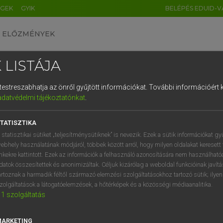
ÉGEK
GYIK
BELÉPÉS EDUID-V
ELŐZMÉNYEK
 LISTÁJA
és testreszabhatja az önről gyűjtött információkat.
További információért k
HU
DE
CN
FR
ES
IT
NL
RU
GR
adatvédelmi tájékoztatónkat
.
entes angol szótár
1
2
3
4
5
6
7
8
9
TATISZTIKA
fn
ce treatment
felületi kezelés
q
w
e
r
t
z
u
i
 statisztikai sütiket „teljesítménysütiknek” is nevezik. Ezek a sütik információkat gy
ebhely használatának módjáról, többek között arról, hogy milyen oldalakat keresett 
a
s
d
f
g
h
j
k
l
é
inkekre kattintott. Ezek az információk a felhasználó azonosítására nem használható
datok összesítettek és anonimizáltak. Céljuk kizárólag a weboldal funkcióinak javít
face treatment
keresése szótárainkban
í
y
x
c
v
b
n
m
,
.
artoznak a harmadik féltől származó elemzési szolgáltatásokhoz tartozó sütik; ilye
zolgáltatások a látogatóelemzések, a hőtérképek és a közösségi médiaanalitika.
1
szolgáltatás
MARKETING