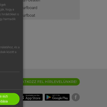
surf-beaten
ségek
surfboard
ják, hogy a
 hirdetőkkel is
surfboat
egy harmadik
nálatához, és a
öbbek között a
IRATKOZZ FEL HÍRLEVELÜNKRE!
 süti
adása