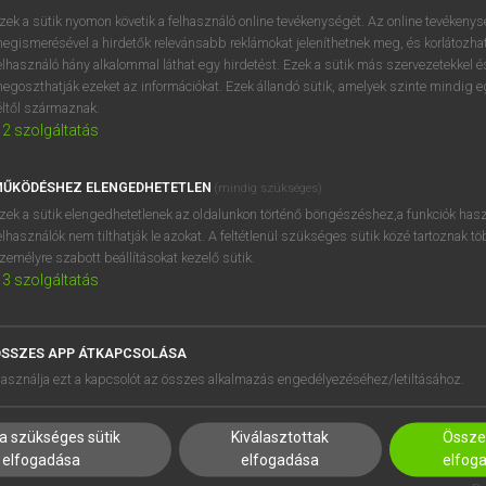
zek a sütik nyomon követik a felhasználó online tevékenységét. Az online tevékeny
egismerésével a hirdetők relevánsabb reklámokat jeleníthetnek meg, és korlátozhat
elhasználó hány alkalommal láthat egy hirdetést. Ezek a sütik más szervezetekkel és
egoszthatják ezeket az információkat. Ezek állandó sütik, amelyek szinte mindig 
éltől származnak.
2
szolgáltatás
ŰKÖDÉSHEZ ELENGEDHETETLEN
(mindig szükséges)
zek a sütik elengedhetetlenek az oldalunkon történő böngészéshez,a funkciók hasz
elhasználók nem tilthatják le azokat. A feltétlenül szükséges sütik közé tartoznak t
zemélyre szabott beállításokat kezelő sütik.
3
szolgáltatás
SSZES APP ÁTKAPCSOLÁSA
HASZNÁLÓKNAK
SÚGÓ
asználja ezt a kapcsolót az összes alkalmazás engedélyezéséhez/letiltásához.
K
RÓLUNK
NTÉZMÉNYEKNEK
ELÉRHETŐSÉG
a szükséges sütik
Kiválasztottak
Összes
MEGOLDÁSOK
SÜTI BEÁLLÍTÁSOK
elfogadása
elfogadása
elfog