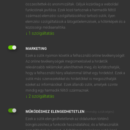
⚲ blanket-weed
keresése szótárainkban
összesítettek és anonimizáltak. Céljuk kizárólag a weboldal
funkcióinak javítása. Ezek közé tartoznak a harmadik féltől
származó elemzési szolgáltatásokhoz tartozó sütik; ilyen
elemzési szolgáltatások a látogatóelemzések, a hőtérképek és a
közösségi médiaanalitika.
DÍJMENTES ANGOL SZÓTÁR
↓
1
szolgáltatás
blanket
MARKETING
blanket bath
Ezek a sütik nyomon követik a felhasználó online tevékenységét.
blanket stitch
Az online tevékenységek megismerésével a hirdetők
relevánsabb reklámokat jeleníthetnek meg, és korlátozhatják,
blanketta
hogy a felhasználó hány alkalommal láthat egy hirdetést. Ezek a
blanket-weed
sütik más szervezetekkel és hirdetőkkel is megoszthatják
ezeket az információkat. Ezek állandó sütik, amelyek szinte
blankly
mindig egy harmadik féltől származnak.
blare
↓
2
szolgáltatás
blarney
MŰKÖDÉSHEZ ELENGEDHETETLEN
(mindig szükséges)
blasé
Ezek a sütik elengedhetetlenek az oldalunkon történő
böngészéshez,a funkciók használatához, és a felhasználók