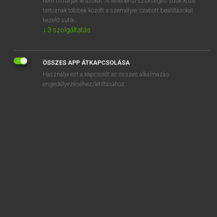
nem tilthatják le azokat. A feltétlenül szükséges sütik közé
tartoznak többek között a személyre szabott beállításokat
kezelő sütik.
SZOTAR.NET APPLIKÁCIÓ
↓
3
szolgáltatás
MICROSOFT OFFICE BŐVÍTMÉNY
BEÉPÜLŐ SZÓTÁRMODUL
ÖSSZES APP ÁTKAPCSOLÁSA
ONLINE NYELVVIZSGA
Használja ezt a kapcsolót az összes alkalmazás
engedélyezéséhez/letiltásához.
EGYÉNI FELHASZNÁLÓKNAK
TANULÓKNAK
OKTATÁSI INTÉZMÉNYEKNEK
VÁLLALATI MEGOLDÁSOK
SÚGÓ
RÓLUNK
ELÉRHETŐSÉG
SÜTI BEÁLLÍTÁSOK