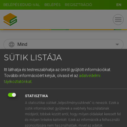
BELÉPÉS EDUID-VAL
BELÉPÉS
REGISZTRÁCIÓ
EN
menu
language
Mind
SÜTIK LISTÁJA
search
GR
Itt láthatja és testreszabhatja az önről gyűjtött információkat.
KERESÉS
További információért kérjük, olvasd el az
adatvédelmi
5
6
7
8
9
ö
ü
ó
tájékoztatónkat
.
r
t
z
u
i
o
p
ő
ú
Díjmentes angol szótár
STATISZTIKA
g
h
j
k
l
é
á
ű
Ω
A statisztikai sütiket „teljesítménysütiknek” is nevezik. Ezek a
fn
blanket-weed
békanyál
sütik információkat gyűjtenek a webhely használatának
v
b
n
m
,
.
-
AltGr
módjáról, többek között arról, hogy milyen oldalakat keresett fel
és milyen linkekre kattintott. Ezek az információk a felhasználó
azonosítására nem használhatóak, mivel az adatok