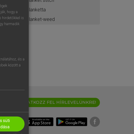
blanket stitch
ségek
blanketta
ják, hogy a
 hirdetőkkel is
blanket-weed
egy harmadik
nálatához, és a
öbbek között a
IRATKOZZ FEL HÍRLEVELÜNKRE!
 süti
adása