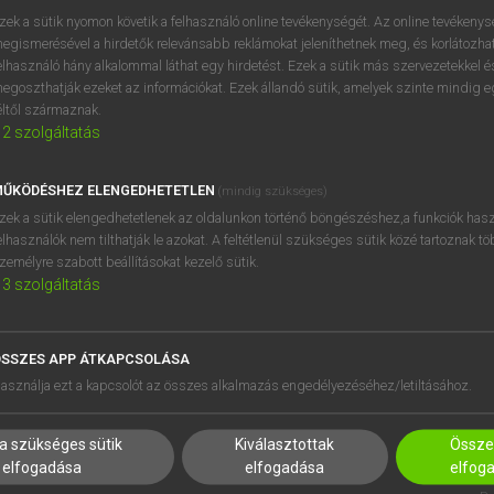
zek a sütik nyomon követik a felhasználó online tevékenységét. Az online tevékeny
egismerésével a hirdetők relevánsabb reklámokat jeleníthetnek meg, és korlátozhat
elhasználó hány alkalommal láthat egy hirdetést. Ezek a sütik más szervezetekkel és
egoszthatják ezeket az információkat. Ezek állandó sütik, amelyek szinte mindig 
éltől származnak.
2
szolgáltatás
ŰKÖDÉSHEZ ELENGEDHETETLEN
(mindig szükséges)
zek a sütik elengedhetetlenek az oldalunkon történő böngészéshez,a funkciók hasz
elhasználók nem tilthatják le azokat. A feltétlenül szükséges sütik közé tartoznak t
zemélyre szabott beállításokat kezelő sütik.
3
szolgáltatás
SSZES APP ÁTKAPCSOLÁSA
HASZNÁLÓKNAK
SÚGÓ
asználja ezt a kapcsolót az összes alkalmazás engedélyezéséhez/letiltásához.
K
RÓLUNK
NTÉZMÉNYEKNEK
ELÉRHETŐSÉG
a szükséges sütik
Kiválasztottak
Összes
MEGOLDÁSOK
SÜTI BEÁLLÍTÁSOK
elfogadása
elfogadása
elfog