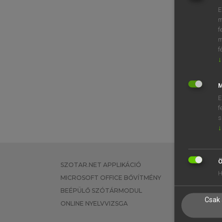
E
m
f
m
f
↓
M
E
f
s
↓
Ö
SZOTAR.NET APPLIKÁCIÓ
EGYÉNI FEL
H
MICROSOFT OFFICE BŐVÍTMÉNY
TANULÓKNA
BEÉPÜLŐ SZÓTÁRMODUL
OKTATÁSI I
Csak 
ONLINE NYELVVIZSGA
VÁLLALATI 