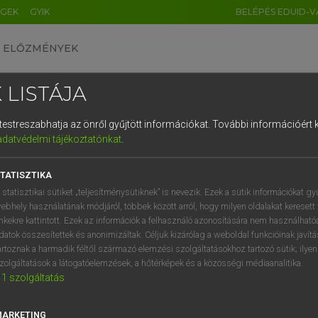
ÉGEK
GYIK
BELÉPÉS EDUID-V
ELŐZMÉNYEK
 LISTÁJA
és testreszabhatja az önről gyűjtött információkat.
További információért k
HU
DE
CN
FR
ES
IT
NL
RU
GR
adatvédelmi tájékoztatónkat
.
entes angol szótár
1
2
3
4
5
6
7
8
9
TATISZTIKA
fn
et
takaró
q
w
e
r
t
z
u
i
 statisztikai sütiket „teljesítménysütiknek” is nevezik. Ezek a sütik információkat gy
pokróc
ebhely használatának módjáról, többek között arról, hogy milyen oldalakat keresett 
a
s
d
f
g
h
j
k
l
é
inkekre kattintott. Ezek az információk a felhasználó azonosítására nem használható
ige
letakar
datok összesítettek és anonimizáltak. Céljuk kizárólag a weboldal funkcióinak javít
mn
mindenre/mindenkire kiterjedő/vonatkozó
í
y
x
c
v
b
n
m
,
.
artoznak a harmadik féltől származó elemzési szolgáltatásokhoz tartozó sütik; ilye
zolgáltatások a látogatóelemzések, a hőtérképek és a közösségi médiaanalitika.
1
szolgáltatás
nket
keresése szótárainkban
MARKETING