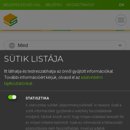
BELÉPÉS EDUID-VAL
BELÉPÉS
REGISZTRÁCIÓ
EN
menu
language
Mind
SÜTIK LISTÁJA
search
GR
Itt láthatja és testreszabhatja az önről gyűjtött információkat.
KERESÉS
További információért kérjük, olvasd el az
adatvédelmi
5
6
7
8
9
ö
ü
ó
tájékoztatónkat
.
r
t
z
u
i
o
p
ő
ú
Díjmentes angol szótár
STATISZTIKA
g
h
j
k
l
é
á
ű
Ω
A statisztikai sütiket „teljesítménysütiknek” is nevezik. Ezek a
fn
subsidiarity
szubszidiaritás
sütik információkat gyűjtenek a webhely használatának
v
b
n
m
,
.
-
AltGr
módjáról, többek között arról, hogy milyen oldalakat keresett fel
és milyen linkekre kattintott. Ezek az információk a felhasználó
azonosítására nem használhatóak, mivel az adatok