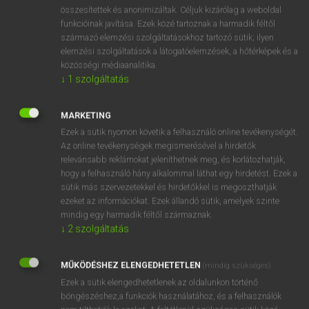
⚲ subsidiarity
keresése szótárainkban
összesítettek és anonimizáltak. Céljuk kizárólag a weboldal
funkcióinak javítása. Ezek közé tartoznak a harmadik féltől
származó elemzési szolgáltatásokhoz tartozó sütik; ilyen
elemzési szolgáltatások a látogatóelemzések, a hőtérképek és a
közösségi médiaanalitika.
DÍJMENTES ANGOL SZÓTÁR
↓
1
szolgáltatás
subset
MARKETING
subshrub
Ezek a sütik nyomon követik a felhasználó online tevékenységét.
subside
Az online tevékenységek megismerésével a hirdetők
relevánsabb reklámokat jeleníthetnek meg, és korlátozhatják,
subsidence
hogy a felhasználó hány alkalommal láthat egy hirdetést. Ezek a
subsidiarity
sütik más szervezetekkel és hirdetőkkel is megoszthatják
ezeket az információkat. Ezek állandó sütik, amelyek szinte
subsidiary
mindig egy harmadik féltől származnak.
subsidize
↓
2
szolgáltatás
subsidy
MŰKÖDÉSHEZ ELENGEDHETETLEN
(mindig szükséges)
subsist
Ezek a sütik elengedhetetlenek az oldalunkon történő
böngészéshez,a funkciók használatához, és a felhasználók