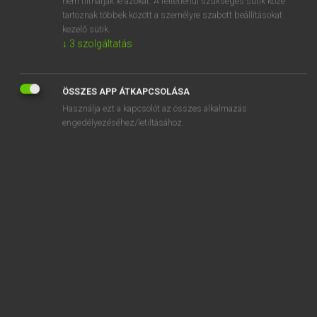
nem tilthatják le azokat. A feltétlenül szükséges sütik közé
tartoznak többek között a személyre szabott beállításokat
kezelő sütik.
SZOTAR.NET APPLIKÁCIÓ
↓
3
szolgáltatás
MICROSOFT OFFICE BŐVÍTMÉNY
BEÉPÜLŐ SZÓTÁRMODUL
ÖSSZES APP ÁTKAPCSOLÁSA
ONLINE NYELVVIZSGA
Használja ezt a kapcsolót az összes alkalmazás
engedélyezéséhez/letiltásához.
EGYÉNI FELHASZNÁLÓKNAK
TANULÓKNAK
OKTATÁSI INTÉZMÉNYEKNEK
VÁLLALATI MEGOLDÁSOK
SÚGÓ
RÓLUNK
ELÉRHETŐSÉG
SÜTI BEÁLLÍTÁSOK