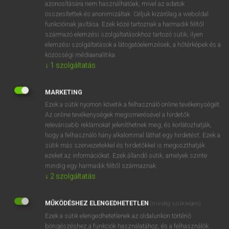
süpped
azonosítására nem használhatóak, mivel az adatok
összesítettek és anonimizáltak. Céljuk kizárólag a weboldal
megereszkedik
funkcióinak javítása. Ezek közé tartoznak a harmadik féltől
lelohad
származó elemzési szolgáltatásokhoz tartozó sütik; ilyen
elemzési szolgáltatások a látogatóelemzések, a hőtérképek és a
közösségi médiaanalitika.
↓
1
szolgáltatás
⚲ subside
keresése szótárainkban
MARKETING
Ezek a sütik nyomon követik a felhasználó online tevékenységét.
Az online tevékenységek megismerésével a hirdetők
DÍJMENTES ANGOL SZÓTÁR
relevánsabb reklámokat jeleníthetnek meg, és korlátozhatják,
hogy a felhasználó hány alkalommal láthat egy hirdetést. Ezek a
subservience
sütik más szervezetekkel és hirdetőkkel is megoszthatják
ezeket az információkat. Ezek állandó sütik, amelyek szinte
subservient
mindig egy harmadik féltől származnak.
subset
↓
2
szolgáltatás
subshrub
MŰKÖDÉSHEZ ELENGEDHETETLEN
(mindig szükséges)
subside
Ezek a sütik elengedhetetlenek az oldalunkon történő
subsidence
böngészéshez,a funkciók használatához, és a felhasználók