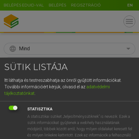
BELÉPÉS EDUID-VAL
BELÉPÉS
REGISZTRÁCIÓ
EN
menu
language
Mind
search
SÜTIK LISTÁJA
GR
KERESÉS
Itt láthatja és testreszabhatja az önről gyűjtött információkat.
5
6
7
8
9
ö
ü
ó
További információért kérjük, olvasd el az
adatvédelmi
tájékoztatónkat
.
r
t
z
u
i
o
p
ő
ú
Díjmentes angol szótár
STATISZTIKA
g
h
j
k
l
é
á
ű
Ω
ige
subside
leszáll
A statisztikai sütiket „teljesítménysütiknek” is nevezik. Ezek a
v
b
n
m
,
.
-
AltGr
sütik információkat gyűjtenek a webhely használatának
süllyed
módjáról, többek között arról, hogy milyen oldalakat keresett fel
leapad
és milyen linkekre kattintott. Ezek az információk a felhasználó