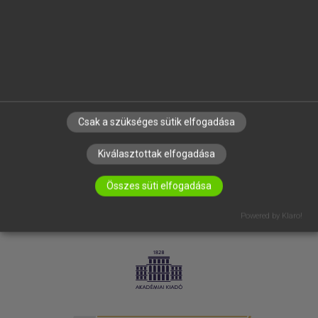
SÚGÓ
RÓLUNK
ELÉRHETŐSÉG
SÜTI BEÁLLÍTÁSOK
IRATKOZZ FEL HÍRLEVELÜNKRE!
Csak a szükséges sütik elfogadása
Kiválasztottak elfogadása
Összes süti elfogadása
Powered by Klaro!
LICENCSZERZŐDÉS
ADATVÉDELEM