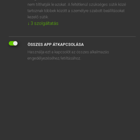
nem tilthatják le azokat. A feltétlenül szükséges sütik közé
subsidiarity
tartoznak többek között a személyre szabott beállításokat
subsidiary
kezelő sütik.
↓
3
szolgáltatás
subsidize
ÖSSZES APP ÁTKAPCSOLÁSA
Használja ezt a kapcsolót az összes alkalmazás
engedélyezéséhez/letiltásához.
SZOTAR.NET APPLIKÁCIÓ
MICROSOFT OFFICE BŐVÍTMÉNY
BEÉPÜLŐ SZÓTÁRMODUL
ONLINE NYELVVIZSGA
EGYÉNI FELHASZNÁLÓKNAK
TANULÓKNAK
OKTATÁSI INTÉZMÉNYEKNEK
VÁLLALATI MEGOLDÁSOK