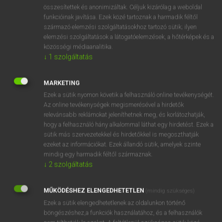
⚲ subclavian
keresése szótárainkban
összesítettek és anonimizáltak. Céljuk kizárólag a weboldal
funkcióinak javítása. Ezek közé tartoznak a harmadik féltől
származó elemzési szolgáltatásokhoz tartozó sütik; ilyen
elemzési szolgáltatások a látogatóelemzések, a hőtérképek és a
közösségi médiaanalitika.
DÍJMENTES ANGOL SZÓTÁR
↓
1
szolgáltatás
subbranch
MARKETING
subcategory
Ezek a sütik nyomon követik a felhasználó online tevékenységét.
subcentre
Az online tevékenységek megismerésével a hirdetők
relevánsabb reklámokat jeleníthetnek meg, és korlátozhatják,
subclass
hogy a felhasználó hány alkalommal láthat egy hirdetést. Ezek a
subclavian
sütik más szervezetekkel és hirdetőkkel is megoszthatják
ezeket az információkat. Ezek állandó sütik, amelyek szinte
sub-commission
mindig egy harmadik féltől származnak.
subcommittee
↓
2
szolgáltatás
subcompact
MŰKÖDÉSHEZ ELENGEDHETETLEN
(mindig szükséges)
subconscious
Ezek a sütik elengedhetetlenek az oldalunkon történő
böngészéshez,a funkciók használatához, és a felhasználók