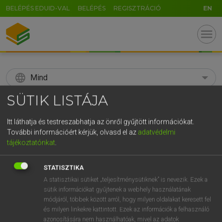
BELÉPÉS EDUID-VAL
BELÉPÉS
REGISZTRÁCIÓ
EN
menu
language
Mind
SÜTIK LISTÁJA
search
GR
Itt láthatja és testreszabhatja az önről gyűjtött információkat.
KERESÉS
További információért kérjük, olvasd el az
adatvédelmi
5
6
7
8
9
ö
ü
ó
tájékoztatónkat
.
r
t
z
u
i
o
p
ő
ú
Díjmentes angol szótár
STATISZTIKA
g
h
j
k
l
é
á
ű
Ω
A statisztikai sütiket „teljesítménysütiknek” is nevezik. Ezek a
mn
subclavian
kulcscsont alatti
sütik információkat gyűjtenek a webhely használatának
v
b
n
m
,
.
-
AltGr
módjáról, többek között arról, hogy milyen oldalakat keresett fel
és milyen linkekre kattintott. Ezek az információk a felhasználó
azonosítására nem használhatóak, mivel az adatok