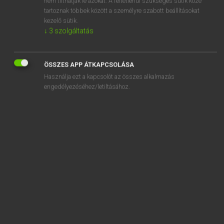
nem tilthatják le azokat. A feltétlenül szükséges sütik közé
tartoznak többek között a személyre szabott beállításokat
kezelő sütik.
SZOTAR.NET APPLIKÁCIÓ
↓
3
szolgáltatás
MICROSOFT OFFICE BŐVÍTMÉNY
BEÉPÜLŐ SZÓTÁRMODUL
ÖSSZES APP ÁTKAPCSOLÁSA
ONLINE NYELVVIZSGA
Használja ezt a kapcsolót az összes alkalmazás
engedélyezéséhez/letiltásához.
EGYÉNI FELHASZNÁLÓKNAK
TANULÓKNAK
OKTATÁSI INTÉZMÉNYEKNEK
VÁLLALATI MEGOLDÁSOK
SÚGÓ
RÓLUNK
ELÉRHETŐSÉG
SÜTI BEÁLLÍTÁSOK