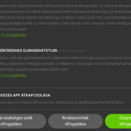
zek a sütik nyomon követik a felhasználó online tevékenységét. Az online tevékeny
egismerésével a hirdetők relevánsabb reklámokat jeleníthetnek meg, és korlátozhat
elhasználó hány alkalommal láthat egy hirdetést. Ezek a sütik más szervezetekkel és
egoszthatják ezeket az információkat. Ezek állandó sütik, amelyek szinte mindig 
éltől származnak.
2
szolgáltatás
ŰKÖDÉSHEZ ELENGEDHETETLEN
(mindig szükséges)
zek a sütik elengedhetetlenek az oldalunkon történő böngészéshez,a funkciók hasz
elhasználók nem tilthatják le azokat. A feltétlenül szükséges sütik közé tartoznak t
zemélyre szabott beállításokat kezelő sütik.
3
szolgáltatás
SSZES APP ÁTKAPCSOLÁSA
HASZNÁLÓKNAK
SÚGÓ
asználja ezt a kapcsolót az összes alkalmazás engedélyezéséhez/letiltásához.
K
RÓLUNK
NTÉZMÉNYEKNEK
ELÉRHETŐSÉG
a szükséges sütik
Kiválasztottak
Összes
MEGOLDÁSOK
SÜTI BEÁLLÍTÁSOK
elfogadása
elfogadása
elfog