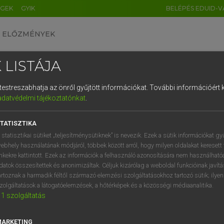
ÉGEK
GYIK
BELÉPÉS EDUID-V
ELŐZMÉNYEK
 LISTÁJA
és testreszabhatja az önről gyűjtött információkat.
További információért k
HU
DE
CN
FR
ES
IT
NL
RU
GR
adatvédelmi tájékoztatónkat
.
entes angol szótár
1
2
3
4
5
6
7
8
9
TATISZTIKA
fn
ntre
alközpont
q
w
e
r
t
z
u
i
 statisztikai sütiket „teljesítménysütiknek” is nevezik. Ezek a sütik információkat gy
ebhely használatának módjáról, többek között arról, hogy milyen oldalakat keresett 
a
s
d
f
g
h
j
k
l
é
inkekre kattintott. Ezek az információk a felhasználó azonosítására nem használható
datok összesítettek és anonimizáltak. Céljuk kizárólag a weboldal funkcióinak javít
centre
keresése szótárainkban
í
y
x
c
v
b
n
m
,
.
artoznak a harmadik féltől származó elemzési szolgáltatásokhoz tartozó sütik; ilye
zolgáltatások a látogatóelemzések, a hőtérképek és a közösségi médiaanalitika.
1
szolgáltatás
MARKETING