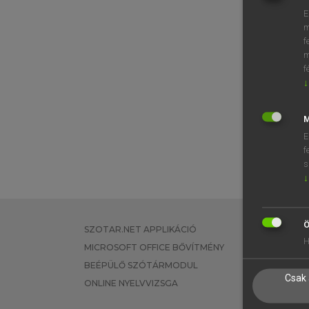
E
m
f
m
f
↓
M
E
f
s
↓
Ö
SZOTAR.NET APPLIKÁCIÓ
EGYÉNI FEL
H
MICROSOFT OFFICE BŐVÍTMÉNY
TANULÓKNA
BEÉPÜLŐ SZÓTÁRMODUL
OKTATÁSI I
Csak 
ONLINE NYELVVIZSGA
VÁLLALATI 