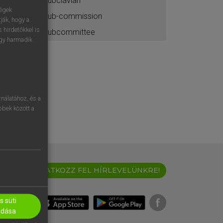
subclavian
ségek
sub-commission
ják, hogy a
 hirdetőkkel is
subcommittee
egy harmadik
nálatához, és a
öbbek között a
IRATKOZZ FEL HÍRLEVELÜNKRE!
 süti
adása