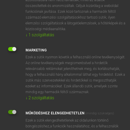
összesítettek és anonimizáltak. Céljuk kizárólag a weboldal
funkcióinak javítása. Ezek közé tartoznak a harmadik féltől
⚲ storekeeper
keresése szótárainkban
származó elemzési szolgáltatásokhoz tartozó sütik; ilyen
elemzési szolgáltatások a látogatóelemzések, a hőtérképek és a
közösségi médiaanalitika.
↓
1
szolgáltatás
DÍJMENTES ANGOL SZÓTÁR
MARKETING
store
Ezek a sütik nyomon követik a felhasználó online tevékenységét.
Az online tevékenységek megismerésével a hirdetők
store card
relevánsabb reklámokat jeleníthetnek meg, és korlátozhatják,
hogy a felhasználó hány alkalommal láthat egy hirdetést. Ezek a
storefront
sütik más szervezetekkel és hirdetőkkel is megoszthatják
storehouse
ezeket az információkat. Ezek állandó sütik, amelyek szinte
mindig egy harmadik féltől származnak.
storekeeper
↓
2
szolgáltatás
storeman
storeroom
MŰKÖDÉSHEZ ELENGEDHETETLEN
(mindig szükséges)
Ezek a sütik elengedhetetlenek az oldalunkon történő
storey
böngészéshez,a funkciók használatához, és a felhasználók