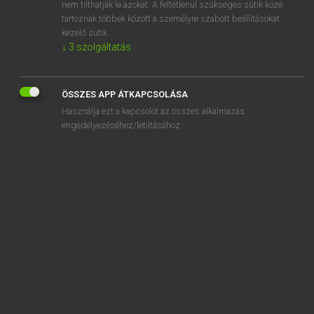
storiated
nem tilthatják le azokat. A feltétlenül szükséges sütik közé
tartoznak többek között a személyre szabott beállításokat
kezelő sütik.
↓
3
szolgáltatás
SZOTAR.NET APPLIKÁCIÓ
ÖSSZES APP ÁTKAPCSOLÁSA
MICROSOFT OFFICE BŐVÍTMÉNY
Használja ezt a kapcsolót az összes alkalmazás
BEÉPÜLŐ SZÓTÁRMODUL
engedélyezéséhez/letiltásához.
ONLINE NYELVVIZSGA
EGYÉNI FELHASZNÁLÓKNAK
TANULÓKNAK
OKTATÁSI INTÉZMÉNYEKNEK
VÁLLALATI MEGOLDÁSOK
SÚGÓ
RÓLUNK
ELÉRHETŐSÉG