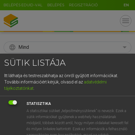
BELÉPÉS EDUID-VAL
BELÉPÉS
REGISZTRÁCIÓ
EN
menu
language
Mind
SÜTIK LISTÁJA
search
GR
KERESÉS
Itt láthatja és testreszabhatja az önről gyűjtött információkat.
További információért kérjük, olvasd el az
adatvédelmi
5
6
7
8
9
ö
ü
ó
tájékoztatónkat
.
r
t
z
u
i
o
p
ő
ú
Díjmentes angol szótár
STATISZTIKA
g
h
j
k
l
é
á
ű
Ω
A statisztikai sütiket „teljesítménysütiknek” is nevezik. Ezek a
fn
storekeeper
kereskedő
sütik információkat gyűjtenek a webhely használatának
v
b
n
m
,
.
-
AltGr
boltos
módjáról, többek között arról, hogy milyen oldalakat keresett fel
anyagkezelő
és milyen linkekre kattintott. Ezek az információk a felhasználó
azonosítására nem használhatóak, mivel az adatok