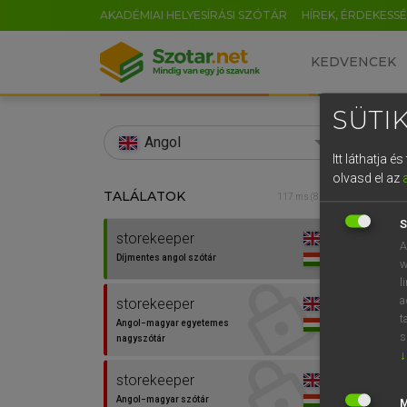
AKADÉMIAI HELYESÍRÁSI SZÓTÁR
HÍREK, ÉRDEKESS
KEDVENCEK
SÜTIK
search
Angol
Itt láthatja 
EN
olvasd el az
TALÁLATOK
Díjm
117 ms (8 db)
0
S
storekeeper
store
A
Díjmentes angol szótár
w
l
a
storekeeper
t
Angol−magyar egyetemes
s
nagyszótár
↓
⚲ sto
storekeeper
Angol−magyar szótár