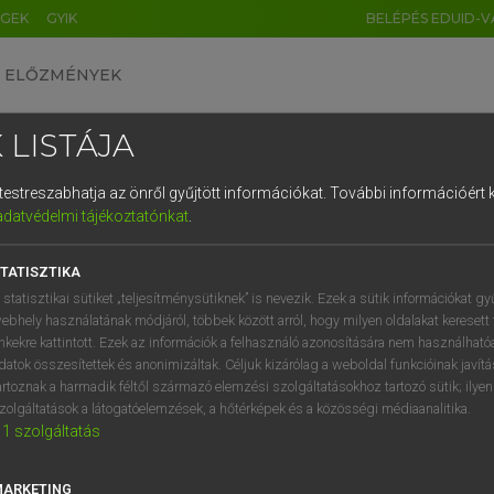
ÉGEK
GYIK
BELÉPÉS EDUID-V
ELŐZMÉNYEK
 LISTÁJA
és testreszabhatja az önről gyűjtött információkat.
További információért k
HU
DE
CN
FR
ES
IT
NL
RU
GR
adatvédelmi tájékoztatónkat
.
entes angol szótár
1
2
3
4
5
6
7
8
9
TATISZTIKA
fn
keeper
kereskedő
q
w
e
r
t
z
u
i
 statisztikai sütiket „teljesítménysütiknek” is nevezik. Ezek a sütik információkat gy
boltos
ebhely használatának módjáról, többek között arról, hogy milyen oldalakat keresett 
a
s
d
f
g
h
j
k
l
é
inkekre kattintott. Ezek az információk a felhasználó azonosítására nem használható
anyagkezelő
datok összesítettek és anonimizáltak. Céljuk kizárólag a weboldal funkcióinak javít
í
y
x
c
v
b
n
m
,
.
artoznak a harmadik féltől származó elemzési szolgáltatásokhoz tartozó sütik; ilye
zolgáltatások a látogatóelemzések, a hőtérképek és a közösségi médiaanalitika.
1
szolgáltatás
rekeeper
keresése szótárainkban
MARKETING