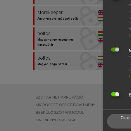
E
m
storekeeper
f
Angol−magyar műszaki szótár
m
f
boltos
↓
Magyar−angol egyetemes
nagyszótár
M
boltos
E
f
Magyar−angol szótár
s
↓
kereskedő
Magyar−angol egyetemes
nagyszótár
Ö
SZOTAR.NET APPLIKÁCIÓ
EGYÉNI FEL
H
szertáros
MICROSOFT OFFICE BŐVÍTMÉNY
TANULÓKNA
Magyar−angol egyetemes
BEÉPÜLŐ SZÓTÁRMODUL
OKTATÁSI I
nagyszótár
Csak 
ONLINE NYELVVIZSGA
VÁLLALATI 