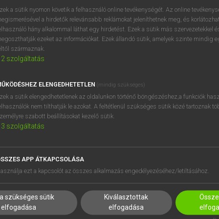
zek a sütik nyomon követik a felhasználó online tevékenységét. Az online tevékeny
egismerésével a hirdetők relevánsabb reklámokat jeleníthetnek meg, és korlátozhat
elhasználó hány alkalommal láthat egy hirdetést. Ezek a sütik más szervezetekkel és
egoszthatják ezeket az információkat. Ezek állandó sütik, amelyek szinte mindig 
éltől származnak.
2
szolgáltatás
ŰKÖDÉSHEZ ELENGEDHETETLEN
(mindig szükséges)
zek a sütik elengedhetetlenek az oldalunkon történő böngészéshez,a funkciók hasz
elhasználók nem tilthatják le azokat. A feltétlenül szükséges sütik közé tartoznak t
zemélyre szabott beállításokat kezelő sütik.
3
szolgáltatás
SSZES APP ÁTKAPCSOLÁSA
HASZNÁLÓKNAK
SÚGÓ
asználja ezt a kapcsolót az összes alkalmazás engedélyezéséhez/letiltásához.
K
RÓLUNK
NTÉZMÉNYEKNEK
ELÉRHETŐSÉG
a szükséges sütik
Kiválasztottak
Összes
MEGOLDÁSOK
SÜTI BEÁLLÍTÁSOK
elfogadása
elfogadása
elfog