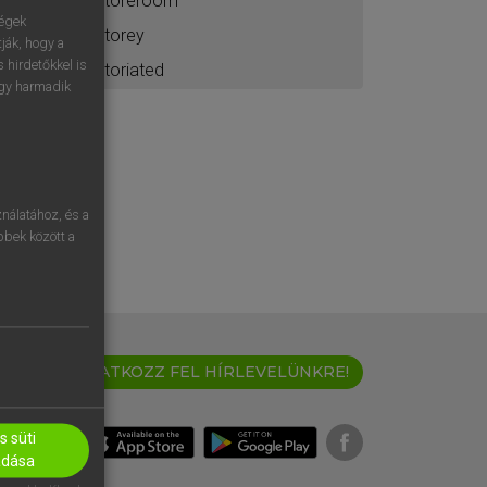
storeroom
ségek
storey
ják, hogy a
 hirdetőkkel is
storiated
egy harmadik
nálatához, és a
öbbek között a
IRATKOZZ FEL HÍRLEVELÜNKRE!
 süti
adása