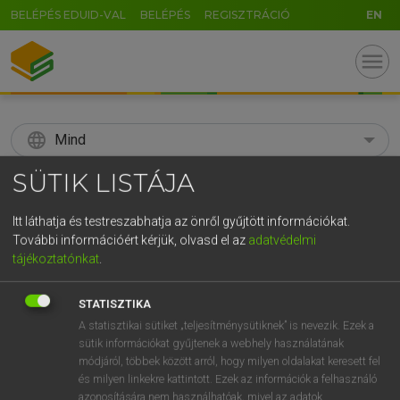
BELÉPÉS EDUID-VAL
BELÉPÉS
REGISZTRÁCIÓ
EN
menu
language
Mind
SÜTIK LISTÁJA
search
GR
Itt láthatja és testreszabhatja az önről gyűjtött információkat.
KERESÉS
További információért kérjük, olvasd el az
adatvédelmi
5
6
7
8
9
ö
ü
ó
tájékoztatónkat
.
r
t
z
u
i
o
p
ő
ú
Díjmentes angol szótár
STATISZTIKA
g
h
j
k
l
é
á
ű
Ω
A statisztikai sütiket „teljesítménysütiknek” is nevezik. Ezek a
fn
speedcop
motoros rendőr
sütik információkat gyűjtenek a webhely használatának
v
b
n
m
,
.
-
AltGr
fejvadász
módjáról, többek között arról, hogy milyen oldalakat keresett fel
és milyen linkekre kattintott. Ezek az információk a felhasználó
azonosítására nem használhatóak, mivel az adatok