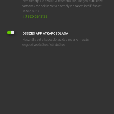
nem tilthatják le azokat. A feltétlenül szükséges sütik közé
tartoznak többek között a személyre szabott beállításokat
kezelő sütik.
↓
3
szolgáltatás
SZOTAR.NET APPLIKÁCIÓ
MICROSOFT OFFICE BŐVÍTMÉNY
ÖSSZES APP ÁTKAPCSOLÁSA
BEÉPÜLŐ SZÓTÁRMODUL
Használja ezt a kapcsolót az összes alkalmazás
ONLINE NYELVVIZSGA
engedélyezéséhez/letiltásához.
EGYÉNI FELHASZNÁLÓKNAK
TANULÓKNAK
OKTATÁSI INTÉZMÉNYEKNEK
VÁLLALATI MEGOLDÁSOK
SÚGÓ
RÓLUNK
ELÉRHETŐSÉG
SÜTI BEÁLLÍTÁSOK