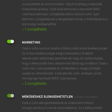
összesítettek és anonimizáltak. Céljuk kizárólag a weboldal
⚲ speedcop
keresése szótárainkban
funkcióinak javítása. Ezek közé tartoznak a harmadik féltől
származó elemzési szolgáltatásokhoz tartozó sütik; ilyen
elemzési szolgáltatások a látogatóelemzések, a hőtérképek és a
közösségi médiaanalitika.
↓
1
szolgáltatás
DÍJMENTES ANGOL SZÓTÁR
speedbird
MARKETING
Ezek a sütik nyomon követik a felhasználó online tevékenységét.
speedboat
Az online tevékenységek megismerésével a hirdetők
speed-bug
relevánsabb reklámokat jeleníthetnek meg, és korlátozhatják,
hogy a felhasználó hány alkalommal láthat egy hirdetést. Ezek a
speed bump
sütik más szervezetekkel és hirdetőkkel is megoszthatják
ezeket az információkat. Ezek állandó sütik, amelyek szinte
speedcop
mindig egy harmadik féltől származnak.
speed-counter
↓
2
szolgáltatás
speed-gear
MŰKÖDÉSHEZ ELENGEDHETETLEN
(mindig szükséges)
speedily
Ezek a sütik elengedhetetlenek az oldalunkon történő
speed indicator
böngészéshez,a funkciók használatához, és a felhasználók