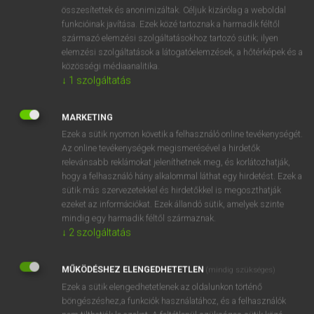
⚲ speedbird
keresése szótárainkban
összesítettek és anonimizáltak. Céljuk kizárólag a weboldal
funkcióinak javítása. Ezek közé tartoznak a harmadik féltől
származó elemzési szolgáltatásokhoz tartozó sütik; ilyen
elemzési szolgáltatások a látogatóelemzések, a hőtérképek és a
közösségi médiaanalitika.
DÍJMENTES ANGOL SZÓTÁR
↓
1
szolgáltatás
speech recognition
MARKETING
speech therapist
Ezek a sütik nyomon követik a felhasználó online tevékenységét.
speech therapy
Az online tevékenységek megismerésével a hirdetők
relevánsabb reklámokat jeleníthetnek meg, és korlátozhatják,
speed
hogy a felhasználó hány alkalommal láthat egy hirdetést. Ezek a
speedbird
sütik más szervezetekkel és hirdetőkkel is megoszthatják
ezeket az információkat. Ezek állandó sütik, amelyek szinte
speedboat
mindig egy harmadik féltől származnak.
speed-bug
↓
2
szolgáltatás
speed bump
MŰKÖDÉSHEZ ELENGEDHETETLEN
(mindig szükséges)
speedcop
Ezek a sütik elengedhetetlenek az oldalunkon történő
böngészéshez,a funkciók használatához, és a felhasználók