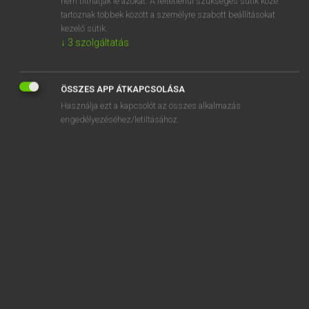
nem tilthatják le azokat. A feltétlenül szükséges sütik közé
tartoznak többek között a személyre szabott beállításokat
kezelő sütik.
SZOTAR.NET APPLIKÁCIÓ
↓
3
szolgáltatás
MICROSOFT OFFICE BŐVÍTMÉNY
BEÉPÜLŐ SZÓTÁRMODUL
ÖSSZES APP ÁTKAPCSOLÁSA
ONLINE NYELVVIZSGA
Használja ezt a kapcsolót az összes alkalmazás
engedélyezéséhez/letiltásához.
EGYÉNI FELHASZNÁLÓKNAK
TANULÓKNAK
OKTATÁSI INTÉZMÉNYEKNEK
VÁLLALATI MEGOLDÁSOK
SÚGÓ
RÓLUNK
ELÉRHETŐSÉG
SÜTI BEÁLLÍTÁSOK