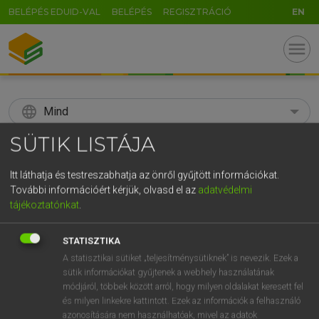
BELÉPÉS EDUID-VAL
BELÉPÉS
REGISZTRÁCIÓ
EN
menu
language
Mind
SÜTIK LISTÁJA
search
GR
Itt láthatja és testreszabhatja az önről gyűjtött információkat.
KERESÉS
További információért kérjük, olvasd el az
adatvédelmi
5
6
7
8
9
ö
ü
ó
tájékoztatónkat
.
r
t
z
u
i
o
p
ő
ú
Díjmentes angol szótár
STATISZTIKA
g
h
j
k
l
é
á
ű
Ω
A statisztikai sütiket „teljesítménysütiknek” is nevezik. Ezek a
fn
speedbird
röpcsi
sütik információkat gyűjtenek a webhely használatának
v
b
n
m
,
.
-
AltGr
módjáról, többek között arról, hogy milyen oldalakat keresett fel
és milyen linkekre kattintott. Ezek az információk a felhasználó
azonosítására nem használhatóak, mivel az adatok