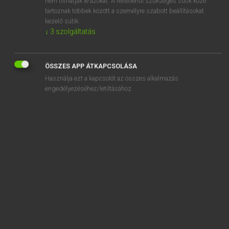
nem tilthatják le azokat. A feltétlenül szükséges sütik közé
tartoznak többek között a személyre szabott beállításokat
kezelő sütik.
SZOTAR.NET APPLIKÁCIÓ
↓
3
szolgáltatás
MICROSOFT OFFICE BŐVÍTMÉNY
BEÉPÜLŐ SZÓTÁRMODUL
ÖSSZES APP ÁTKAPCSOLÁSA
ONLINE NYELVVIZSGA
Használja ezt a kapcsolót az összes alkalmazás
engedélyezéséhez/letiltásához.
EGYÉNI FELHASZNÁLÓKNAK
TANULÓKNAK
OKTATÁSI INTÉZMÉNYEKNEK
VÁLLALATI MEGOLDÁSOK
SÚGÓ
RÓLUNK
ELÉRHETŐSÉG
SÜTI BEÁLLÍTÁSOK