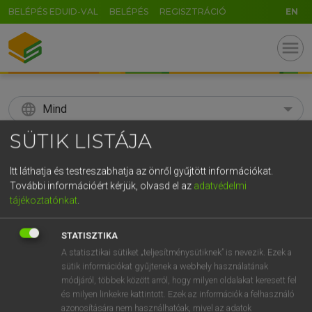
BELÉPÉS EDUID-VAL
BELÉPÉS
REGISZTRÁCIÓ
EN
menu
language
Mind
SÜTIK LISTÁJA
search
GR
Itt láthatja és testreszabhatja az önről gyűjtött információkat.
KERESÉS
További információért kérjük, olvasd el az
adatvédelmi
5
6
7
8
9
ö
ü
ó
tájékoztatónkat
.
r
t
z
u
i
o
p
ő
ú
Díjmentes angol szótár
STATISZTIKA
g
h
j
k
l
é
á
ű
Ω
A statisztikai sütiket „teljesítménysütiknek” is nevezik. Ezek a
fn
spacewalk
űrséta
sütik információkat gyűjtenek a webhely használatának
v
b
n
m
,
.
-
AltGr
módjáról, többek között arról, hogy milyen oldalakat keresett fel
és milyen linkekre kattintott. Ezek az információk a felhasználó
azonosítására nem használhatóak, mivel az adatok