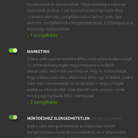
⚲ spacewalk
keresése szótárainkban
összesítettek és anonimizáltak. Céljuk kizárólag a weboldal
funkcióinak javítása. Ezek közé tartoznak a harmadik féltől
származó elemzési szolgáltatásokhoz tartozó sütik; ilyen
elemzési szolgáltatások a látogatóelemzések, a hőtérképek és a
közösségi médiaanalitika.
DÍJMENTES ANGOL SZÓTÁR
↓
1
szolgáltatás
space-time continuum
MARKETING
space travel
Ezek a sütik nyomon követik a felhasználó online tevékenységét.
space traveller
Az online tevékenységek megismerésével a hirdetők
relevánsabb reklámokat jeleníthetnek meg, és korlátozhatják,
space vehicle
hogy a felhasználó hány alkalommal láthat egy hirdetést. Ezek a
spacewalk
sütik más szervezetekkel és hirdetőkkel is megoszthatják
ezeket az információkat. Ezek állandó sütik, amelyek szinte
spacey
mindig egy harmadik féltől származnak.
spacing
↓
2
szolgáltatás
spacious
MŰKÖDÉSHEZ ELENGEDHETETLEN
(mindig szükséges)
spaciousness
Ezek a sütik elengedhetetlenek az oldalunkon történő
böngészéshez,a funkciók használatához, és a felhasználók