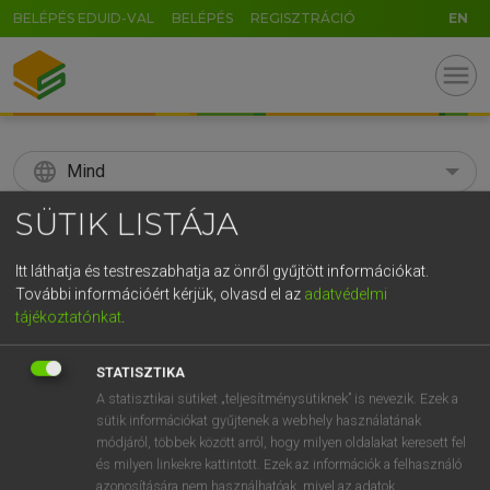
BELÉPÉS EDUID-VAL
BELÉPÉS
REGISZTRÁCIÓ
EN
menu
language
Mind
SÜTIK LISTÁJA
search
GR
Itt láthatja és testreszabhatja az önről gyűjtött információkat.
KERESÉS
További információért kérjük, olvasd el az
adatvédelmi
5
6
7
8
9
ö
ü
ó
tájékoztatónkat
.
r
t
z
u
i
o
p
ő
ú
Díjmentes angol szótár
STATISZTIKA
g
h
j
k
l
é
á
ű
Ω
A statisztikai sütiket „teljesítménysütiknek” is nevezik. Ezek a
fn
space traveller
űrutas
sütik információkat gyűjtenek a webhely használatának
v
b
n
m
,
.
-
AltGr
űrhajós
módjáról, többek között arról, hogy milyen oldalakat keresett fel
és milyen linkekre kattintott. Ezek az információk a felhasználó
azonosítására nem használhatóak, mivel az adatok