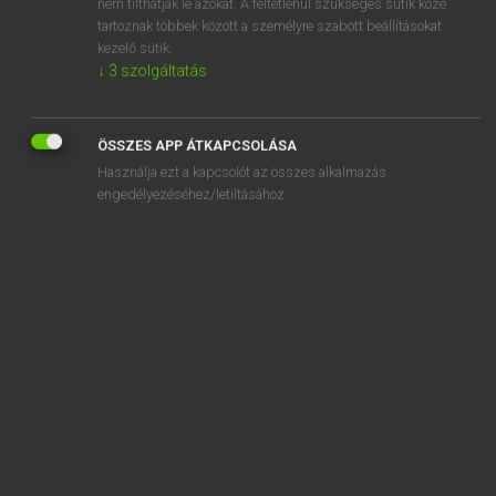
nem tilthatják le azokat. A feltétlenül szükséges sütik közé
tartoznak többek között a személyre szabott beállításokat
kezelő sütik.
↓
3
szolgáltatás
SZOTAR.NET APPLIKÁCIÓ
MICROSOFT OFFICE BŐVÍTMÉNY
ÖSSZES APP ÁTKAPCSOLÁSA
BEÉPÜLŐ SZÓTÁRMODUL
Használja ezt a kapcsolót az összes alkalmazás
ONLINE NYELVVIZSGA
engedélyezéséhez/letiltásához.
EGYÉNI FELHASZNÁLÓKNAK
TANULÓKNAK
OKTATÁSI INTÉZMÉNYEKNEK
VÁLLALATI MEGOLDÁSOK
SÚGÓ
RÓLUNK
ELÉRHETŐSÉG
SÜTI BEÁLLÍTÁSOK