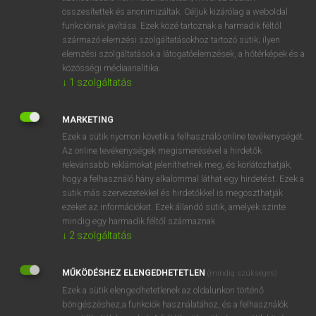
összesítettek és anonimizáltak. Céljuk kizárólag a weboldal
⚲ space traveller
keresése szótárainkban
funkcióinak javítása. Ezek közé tartoznak a harmadik féltől
származó elemzési szolgáltatásokhoz tartozó sütik; ilyen
elemzési szolgáltatások a látogatóelemzések, a hőtérképek és a
közösségi médiaanalitika.
↓
1
szolgáltatás
DÍJMENTES ANGOL SZÓTÁR
spacesuit
MARKETING
Ezek a sütik nyomon követik a felhasználó online tevékenységét.
space-time
Az online tevékenységek megismerésével a hirdetők
space-time continuum
relevánsabb reklámokat jeleníthetnek meg, és korlátozhatják,
hogy a felhasználó hány alkalommal láthat egy hirdetést. Ezek a
space travel
sütik más szervezetekkel és hirdetőkkel is megoszthatják
ezeket az információkat. Ezek állandó sütik, amelyek szinte
space traveller
mindig egy harmadik féltől származnak.
space vehicle
↓
2
szolgáltatás
spacewalk
MŰKÖDÉSHEZ ELENGEDHETETLEN
(mindig szükséges)
spacey
Ezek a sütik elengedhetetlenek az oldalunkon történő
spacing
böngészéshez,a funkciók használatához, és a felhasználók