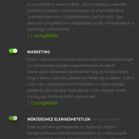
⚲ soup-strainer
keresése szótárainkban
összesítettek és anonimizáltak. Céljuk kizárólag a weboldal
funkcióinak javítása. Ezek közé tartoznak a harmadik féltől
származó elemzési szolgáltatásokhoz tartozó sütik; ilyen
elemzési szolgáltatások a látogatóelemzések, a hőtérképek és a
közösségi médiaanalitika.
DÍJMENTES ANGOL SZÓTÁR
↓
1
szolgáltatás
soup kitchen
MARKETING
soup plate
Ezek a sütik nyomon követik a felhasználó online tevékenységét.
soup spoon
Az online tevékenységek megismerésével a hirdetők
relevánsabb reklámokat jeleníthetnek meg, és korlátozhatják,
soup-stock
hogy a felhasználó hány alkalommal láthat egy hirdetést. Ezek a
soup-strainer
sütik más szervezetekkel és hirdetőkkel is megoszthatják
ezeket az információkat. Ezek állandó sütik, amelyek szinte
soupy
mindig egy harmadik féltől származnak.
sour
↓
2
szolgáltatás
sourball
MŰKÖDÉSHEZ ELENGEDHETETLEN
(mindig szükséges)
source
Ezek a sütik elengedhetetlenek az oldalunkon történő
böngészéshez,a funkciók használatához, és a felhasználók