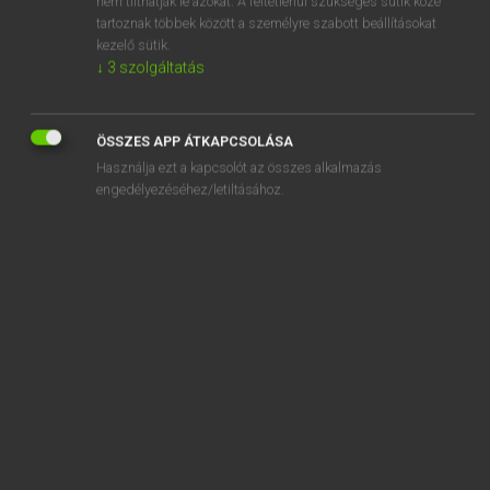
nem tilthatják le azokat. A feltétlenül szükséges sütik közé
tartoznak többek között a személyre szabott beállításokat
kezelő sütik.
SZOTAR.NET APPLIKÁCIÓ
↓
3
szolgáltatás
MICROSOFT OFFICE BŐVÍTMÉNY
BEÉPÜLŐ SZÓTÁRMODUL
ÖSSZES APP ÁTKAPCSOLÁSA
ONLINE NYELVVIZSGA
Használja ezt a kapcsolót az összes alkalmazás
engedélyezéséhez/letiltásához.
EGYÉNI FELHASZNÁLÓKNAK
TANULÓKNAK
OKTATÁSI INTÉZMÉNYEKNEK
VÁLLALATI MEGOLDÁSOK
SÚGÓ
RÓLUNK
ELÉRHETŐSÉG
SÜTI BEÁLLÍTÁSOK