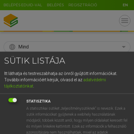
BELÉPÉS EDUID-VAL
BELÉPÉS
REGISZTRÁCIÓ
EN
menu
language
Mind
SÜTIK LISTÁJA
search
GR
Itt láthatja és testreszabhatja az önről gyűjtött információkat.
KERESÉS
További információért kérjük, olvasd el az
adatvédelmi
5
6
7
8
9
ö
ü
ó
tájékoztatónkat
.
r
t
z
u
i
o
p
ő
ú
Díjmentes angol szótár
STATISZTIKA
g
h
j
k
l
é
á
ű
Ω
A statisztikai sütiket „teljesítménysütiknek” is nevezik. Ezek a
fn
soup-strainer
levesszűrő
sütik információkat gyűjtenek a webhely használatának
v
b
n
m
,
.
-
AltGr
módjáról, többek között arról, hogy milyen oldalakat keresett fel
és milyen linkekre kattintott. Ezek az információk a felhasználó
azonosítására nem használhatóak, mivel az adatok