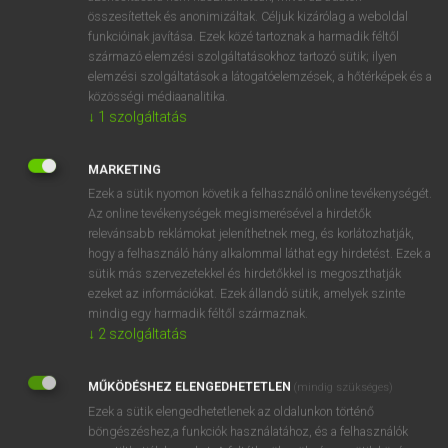
összesítettek és anonimizáltak. Céljuk kizárólag a weboldal
⚲ soup-stock
keresése szótárainkban
funkcióinak javítása. Ezek közé tartoznak a harmadik féltől
származó elemzési szolgáltatásokhoz tartozó sütik; ilyen
elemzési szolgáltatások a látogatóelemzések, a hőtérképek és a
közösségi médiaanalitika.
↓
1
szolgáltatás
DÍJMENTES ANGOL SZÓTÁR
soup
MARKETING
Ezek a sütik nyomon követik a felhasználó online tevékenységét.
soup kitchen
Az online tevékenységek megismerésével a hirdetők
soup plate
relevánsabb reklámokat jeleníthetnek meg, és korlátozhatják,
hogy a felhasználó hány alkalommal láthat egy hirdetést. Ezek a
soup spoon
sütik más szervezetekkel és hirdetőkkel is megoszthatják
ezeket az információkat. Ezek állandó sütik, amelyek szinte
soup-stock
mindig egy harmadik féltől származnak.
soup-strainer
↓
2
szolgáltatás
soupy
MŰKÖDÉSHEZ ELENGEDHETETLEN
(mindig szükséges)
sour
Ezek a sütik elengedhetetlenek az oldalunkon történő
sourball
böngészéshez,a funkciók használatához, és a felhasználók