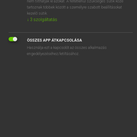
nem tilthatják le azokat. A feltétlenül szükséges sütik közé
tartoznak többek között a személyre szabott beállításokat
kezelő sütik.
↓
3
szolgáltatás
SZOTAR.NET APPLIKÁCIÓ
MICROSOFT OFFICE BŐVÍTMÉNY
ÖSSZES APP ÁTKAPCSOLÁSA
BEÉPÜLŐ SZÓTÁRMODUL
Használja ezt a kapcsolót az összes alkalmazás
ONLINE NYELVVIZSGA
engedélyezéséhez/letiltásához.
EGYÉNI FELHASZNÁLÓKNAK
TANULÓKNAK
OKTATÁSI INTÉZMÉNYEKNEK
VÁLLALATI MEGOLDÁSOK
SÚGÓ
RÓLUNK
ELÉRHETŐSÉG
SÜTI BEÁLLÍTÁSOK