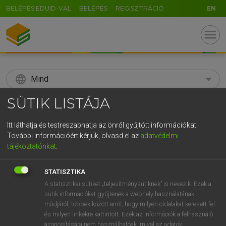
BELÉPÉS EDUID-VAL
BELÉPÉS
REGISZTRÁCIÓ
EN
menu
language
Mind
SÜTIK LISTÁJA
search
GR
Itt láthatja és testreszabhatja az önről gyűjtött információkat.
KERESÉS
További információért kérjük, olvasd el az
adatvédelmi
5
6
7
8
9
ö
ü
ó
tájékoztatónkat
.
r
t
z
u
i
o
p
ő
ú
Díjmentes angol szótár
STATISZTIKA
g
h
j
k
l
é
á
ű
Ω
A statisztikai sütiket „teljesítménysütiknek” is nevezik. Ezek a
fn
soup-stock
húsleves
sütik információkat gyűjtenek a webhely használatának
v
b
n
m
,
.
-
AltGr
erőleves-kivonat
módjáról, többek között arról, hogy milyen oldalakat keresett fel
és milyen linkekre kattintott. Ezek az információk a felhasználó
azonosítására nem használhatóak, mivel az adatok