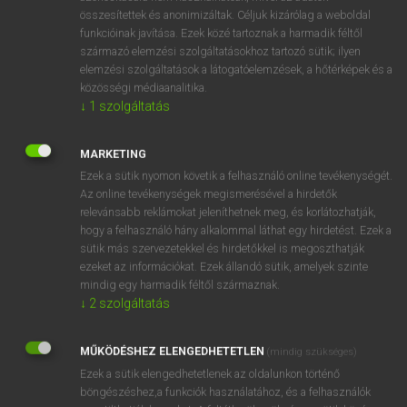
összesítettek és anonimizáltak. Céljuk kizárólag a weboldal
⚲ soliloquy
keresése szótárainkban
funkcióinak javítása. Ezek közé tartoznak a harmadik féltől
származó elemzési szolgáltatásokhoz tartozó sütik; ilyen
elemzési szolgáltatások a látogatóelemzések, a hőtérképek és a
közösségi médiaanalitika.
↓
1
szolgáltatás
DÍJMENTES ANGOL SZÓTÁR
solidus
MARKETING
Ezek a sütik nyomon követik a felhasználó online tevékenységét.
solidus curve
Az online tevékenységek megismerésével a hirdetők
solifluction
relevánsabb reklámokat jeleníthetnek meg, és korlátozhatják,
hogy a felhasználó hány alkalommal láthat egy hirdetést. Ezek a
soliloquize
sütik más szervezetekkel és hirdetőkkel is megoszthatják
ezeket az információkat. Ezek állandó sütik, amelyek szinte
soliloquy
mindig egy harmadik féltől származnak.
solipsism
↓
2
szolgáltatás
solitaire
MŰKÖDÉSHEZ ELENGEDHETETLEN
(mindig szükséges)
solitary
Ezek a sütik elengedhetetlenek az oldalunkon történő
solitary confinement
böngészéshez,a funkciók használatához, és a felhasználók