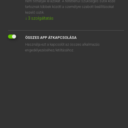
nem tilthatják le azokat. A feltétlenül szükséges sütik közé
tartoznak többek között a személyre szabott beállításokat
kezelő sütik.
↓
3
szolgáltatás
SZOTAR.NET APPLIKÁCIÓ
MICROSOFT OFFICE BŐVÍTMÉNY
ÖSSZES APP ÁTKAPCSOLÁSA
BEÉPÜLŐ SZÓTÁRMODUL
Használja ezt a kapcsolót az összes alkalmazás
ONLINE NYELVVIZSGA
engedélyezéséhez/letiltásához.
EGYÉNI FELHASZNÁLÓKNAK
TANULÓKNAK
OKTATÁSI INTÉZMÉNYEKNEK
VÁLLALATI MEGOLDÁSOK
SÚGÓ
RÓLUNK
ELÉRHETŐSÉG
SÜTI BEÁLLÍTÁSOK