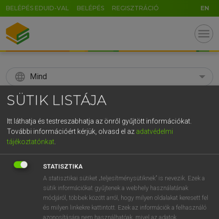
BELÉPÉS EDUID-VAL
BELÉPÉS
REGISZTRÁCIÓ
EN
menu
language
Mind
SÜTIK LISTÁJA
search
GR
Itt láthatja és testreszabhatja az önről gyűjtött információkat.
KERESÉS
További információért kérjük, olvasd el az
adatvédelmi
5
6
7
8
9
ö
ü
ó
tájékoztatónkat
.
r
t
z
u
i
o
p
ő
ú
Díjmentes angol szótár
STATISZTIKA
g
h
j
k
l
é
á
ű
Ω
A statisztikai sütiket „teljesítménysütiknek” is nevezik. Ezek a
fn
soliloquy
monológ
sütik információkat gyűjtenek a webhely használatának
v
b
n
m
,
.
-
AltGr
magánbeszéd
módjáról, többek között arról, hogy milyen oldalakat keresett fel
és milyen linkekre kattintott. Ezek az információk a felhasználó
azonosítására nem használhatóak, mivel az adatok