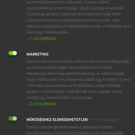
azonosítására nem használhatóak, mivel az adatok
fn
soliloquy
monológ
összesítettek és anonimizáltak. Céljuk kizárólag a weboldal
funkcióinak javítása. Ezek közé tartoznak a harmadik féltől
magánbeszéd
származó elemzési szolgáltatásokhoz tartozó sütik; ilyen
elemzési szolgáltatások a látogatóelemzések, a hőtérképek és a
közösségi médiaanalitika.
↓
1
szolgáltatás
⚲ soliloquy
keresése szótárainkban
MARKETING
Ezek a sütik nyomon követik a felhasználó online tevékenységét.
Az online tevékenységek megismerésével a hirdetők
DÍJMENTES ANGOL SZÓTÁR
relevánsabb reklámokat jeleníthetnek meg, és korlátozhatják,
hogy a felhasználó hány alkalommal láthat egy hirdetést. Ezek a
solidus
sütik más szervezetekkel és hirdetőkkel is megoszthatják
solidus curve
ezeket az információkat. Ezek állandó sütik, amelyek szinte
mindig egy harmadik féltől származnak.
solifluction
↓
2
szolgáltatás
soliloquize
MŰKÖDÉSHEZ ELENGEDHETETLEN
soliloquy
(mindig szükséges)
Ezek a sütik elengedhetetlenek az oldalunkon történő
solipsism
böngészéshez,a funkciók használatához, és a felhasználók