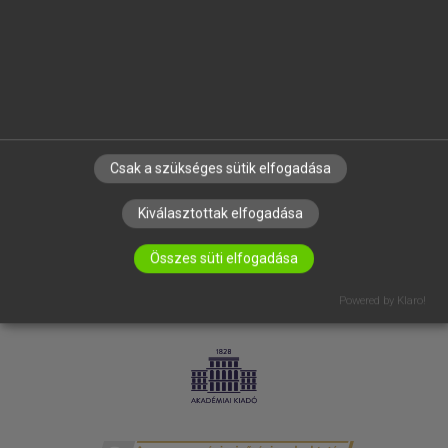
SÚGÓ
RÓLUNK
ELÉRHETŐSÉG
SÜTI BEÁLLÍTÁSOK
IRATKOZZ FEL HÍRLEVELÜNKRE!
Csak a szükséges sütik elfogadása
Kiválasztottak elfogadása
Összes süti elfogadása
Powered by Klaro!
LICENCSZERZŐDÉS
ADATVÉDELEM