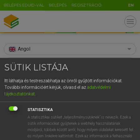
BELÉPÉS EDUID-VAL
BELÉPÉS
REGISZTRÁCIÓ
EN
menu
Angol
search
SÜTIK LISTÁJA
GR
KERESÉS
Itt láthatja és testreszabhatja az önről gyűjtött információkat.
5
6
7
8
9
ö
ü
ó
További információért kérjük, olvasd el az
adatvédelmi
TALÁLATOK
83 ms (5 db)
tájékoztatónkat
.
r
t
z
u
i
o
p
ő
ú
soliloquy
soliloquy
STATISZTIKA
g
h
j
k
l
é
á
ű
Ω
Díjmentes angol szótár
Angol−magyar egyetemes nagyszótár
A statisztikai sütiket „teljesítménysütiknek” is nevezik. Ezek a
v
b
n
m
,
.
-
AltGr
sütik információkat gyűjtenek a webhely használatának
módjáról, többek között arról, hogy milyen oldalakat keresett fel
Díjmentes angol szótár
arrow_forward_ios
és milyen linkekre kattintott. Ezek az információk a felhasználó