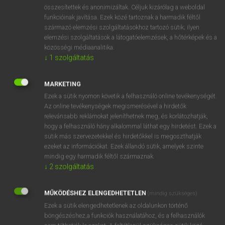
⚲ solicitous
keresése szótárainkban
összesítettek és anonimizáltak. Céljuk kizárólag a weboldal
funkcióinak javítása. Ezek közé tartoznak a harmadik féltől
származó elemzési szolgáltatásokhoz tartozó sütik; ilyen
elemzési szolgáltatások a látogatóelemzések, a hőtérképek és a
közösségi médiaanalitika.
DÍJMENTES ANGOL SZÓTÁR
↓
1
szolgáltatás
solfeggio
MARKETING
solicit
Ezek a sütik nyomon követik a felhasználó online tevékenységét.
solicitation
Az online tevékenységek megismerésével a hirdetők
relevánsabb reklámokat jeleníthetnek meg, és korlátozhatják,
solicitor
hogy a felhasználó hány alkalommal láthat egy hirdetést. Ezek a
solicitous
sütik más szervezetekkel és hirdetőkkel is megoszthatják
ezeket az információkat. Ezek állandó sütik, amelyek szinte
solicitude
mindig egy harmadik féltől származnak.
solid
↓
2
szolgáltatás
solidarity
MŰKÖDÉSHEZ ELENGEDHETETLEN
(mindig szükséges)
solid fuel
Ezek a sütik elengedhetetlenek az oldalunkon történő
böngészéshez,a funkciók használatához, és a felhasználók