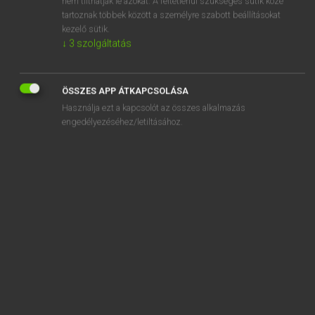
nem tilthatják le azokat. A feltétlenül szükséges sütik közé
tartoznak többek között a személyre szabott beállításokat
kezelő sütik.
SZOTAR.NET APPLIKÁCIÓ
↓
3
szolgáltatás
MICROSOFT OFFICE BŐVÍTMÉNY
BEÉPÜLŐ SZÓTÁRMODUL
ÖSSZES APP ÁTKAPCSOLÁSA
ONLINE NYELVVIZSGA
Használja ezt a kapcsolót az összes alkalmazás
engedélyezéséhez/letiltásához.
EGYÉNI FELHASZNÁLÓKNAK
TANULÓKNAK
OKTATÁSI INTÉZMÉNYEKNEK
VÁLLALATI MEGOLDÁSOK
SÚGÓ
RÓLUNK
ELÉRHETŐSÉG
SÜTI BEÁLLÍTÁSOK