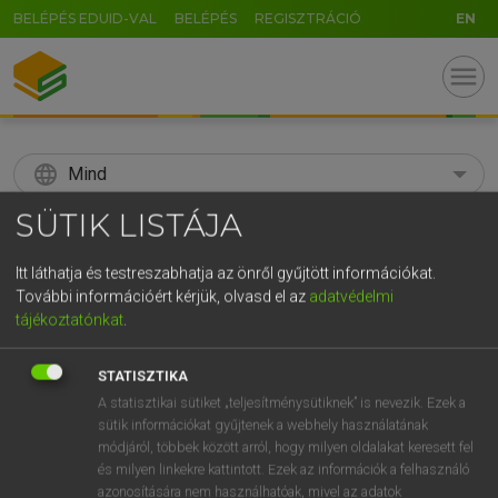
BELÉPÉS EDUID-VAL
BELÉPÉS
REGISZTRÁCIÓ
EN
menu
language
Mind
SÜTIK LISTÁJA
search
GR
Itt láthatja és testreszabhatja az önről gyűjtött információkat.
KERESÉS
További információért kérjük, olvasd el az
adatvédelmi
5
6
7
8
9
ö
ü
ó
tájékoztatónkat
.
r
t
z
u
i
o
p
ő
ú
Díjmentes angol szótár
STATISZTIKA
g
h
j
k
l
é
á
ű
Ω
A statisztikai sütiket „teljesítménysütiknek” is nevezik. Ezek a
mn
solicitous
aggályosan/féltően gondos
sütik információkat gyűjtenek a webhely használatának
v
b
n
m
,
.
-
AltGr
módjáról, többek között arról, hogy milyen oldalakat keresett fel
és milyen linkekre kattintott. Ezek az információk a felhasználó
azonosítására nem használhatóak, mivel az adatok