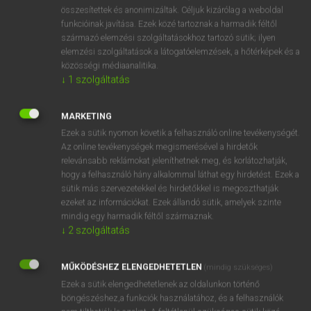
⚲ solid fuel
keresése szótárainkban
összesítettek és anonimizáltak. Céljuk kizárólag a weboldal
funkcióinak javítása. Ezek közé tartoznak a harmadik féltől
származó elemzési szolgáltatásokhoz tartozó sütik; ilyen
elemzési szolgáltatások a látogatóelemzések, a hőtérképek és a
közösségi médiaanalitika.
DÍJMENTES ANGOL SZÓTÁR
↓
1
szolgáltatás
solicitous
MARKETING
solicitude
Ezek a sütik nyomon követik a felhasználó online tevékenységét.
solid
Az online tevékenységek megismerésével a hirdetők
relevánsabb reklámokat jeleníthetnek meg, és korlátozhatják,
solidarity
hogy a felhasználó hány alkalommal láthat egy hirdetést. Ezek a
solid fuel
sütik más szervezetekkel és hirdetőkkel is megoszthatják
ezeket az információkat. Ezek állandó sütik, amelyek szinte
solid-fuel
mindig egy harmadik féltől származnak.
solidification
↓
2
szolgáltatás
solidify
MŰKÖDÉSHEZ ELENGEDHETETLEN
(mindig szükséges)
solidity
Ezek a sütik elengedhetetlenek az oldalunkon történő
böngészéshez,a funkciók használatához, és a felhasználók