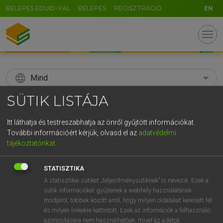
BELÉPÉS EDUID-VAL
BELÉPÉS
REGISZTRÁCIÓ
EN
menu
language
Mind
SÜTIK LISTÁJA
search
GR
Itt láthatja és testreszabhatja az önről gyűjtött információkat.
KERESÉS
További információért kérjük, olvasd el az
adatvédelmi
5
6
7
8
9
ö
ü
ó
tájékoztatónkat
.
r
t
z
u
i
o
p
ő
ú
Díjmentes angol szótár
STATISZTIKA
g
h
j
k
l
é
á
ű
Ω
A statisztikai sütiket „teljesítménysütiknek” is nevezik. Ezek a
fn
solid fuel
szilárd tüzelőanyag
sütik információkat gyűjtenek a webhely használatának
v
b
n
m
,
.
-
AltGr
módjáról, többek között arról, hogy milyen oldalakat keresett fel
és milyen linkekre kattintott. Ezek az információk a felhasználó
azonosítására nem használhatóak, mivel az adatok