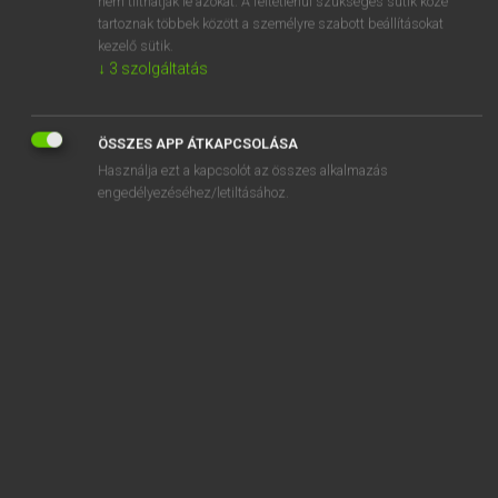
nem tilthatják le azokat. A feltétlenül szükséges sütik közé
tartoznak többek között a személyre szabott beállításokat
kezelő sütik.
SZOTAR.NET APPLIKÁCIÓ
↓
3
szolgáltatás
MICROSOFT OFFICE BŐVÍTMÉNY
BEÉPÜLŐ SZÓTÁRMODUL
ÖSSZES APP ÁTKAPCSOLÁSA
ONLINE NYELVVIZSGA
Használja ezt a kapcsolót az összes alkalmazás
engedélyezéséhez/letiltásához.
EGYÉNI FELHASZNÁLÓKNAK
TANULÓKNAK
OKTATÁSI INTÉZMÉNYEKNEK
VÁLLALATI MEGOLDÁSOK
SÚGÓ
RÓLUNK
ELÉRHETŐSÉG
SÜTI BEÁLLÍTÁSOK