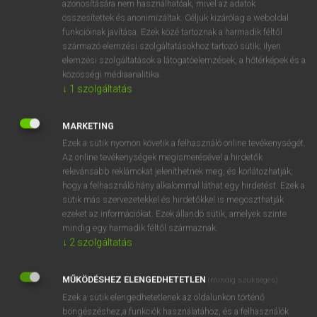
szappanszerű
azonosítására nem használhatóak, mivel az adatok
összesítettek és anonimizáltak. Céljuk kizárólag a weboldal
kenetes
funkcióinak javítása. Ezek közé tartoznak a harmadik féltől
származó elemzési szolgáltatásokhoz tartozó sütik; ilyen
elemzési szolgáltatások a látogatóelemzések, a hőtérképek és a
közösségi médiaanalitika.
⚲ soapy
keresése szótárainkban
↓
1
szolgáltatás
MARKETING
Ezek a sütik nyomon követik a felhasználó online tevékenységét.
DÍJMENTES ANGOL SZÓTÁR
Az online tevékenységek megismerésével a hirdetők
relevánsabb reklámokat jeleníthetnek meg, és korlátozhatják,
soap powder
hogy a felhasználó hány alkalommal láthat egy hirdetést. Ezek a
soapstone
sütik más szervezetekkel és hirdetőkkel is megoszthatják
ezeket az információkat. Ezek állandó sütik, amelyek szinte
soapsuds
mindig egy harmadik féltől származnak.
↓
2
szolgáltatás
soapwort
soapy
MŰKÖDÉSHEZ ELENGEDHETETLEN
(mindig szükséges)
soar
Ezek a sütik elengedhetetlenek az oldalunkon történő
soaring
böngészéshez,a funkciók használatához, és a felhasználók