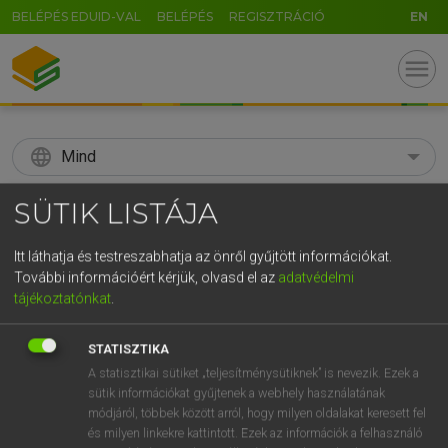
BELÉPÉS EDUID-VAL
BELÉPÉS
REGISZTRÁCIÓ
EN
menu
language
Mind
search
SÜTIK LISTÁJA
GR
KERESÉS
Itt láthatja és testreszabhatja az önről gyűjtött információkat.
5
6
7
8
9
ö
ü
ó
További információért kérjük, olvasd el az
adatvédelmi
tájékoztatónkat
.
r
t
z
u
i
o
p
ő
ú
Díjmentes angol szótár
STATISZTIKA
g
h
j
k
l
é
á
ű
Ω
mn
soapy
szappanos
A statisztikai sütiket „teljesítménysütiknek” is nevezik. Ezek a
sütik információkat gyűjtenek a webhely használatának
v
b
n
m
,
.
-
AltGr
mézesmázos
módjáról, többek között arról, hogy milyen oldalakat keresett fel
szappanhabos
és milyen linkekre kattintott. Ezek az információk a felhasználó