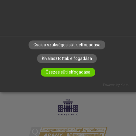
RÓLUNK
ELÉRHETŐSÉG
SÜTI BEÁLLÍTÁSOK
IRATKOZZ FEL HÍRLEVELÜNKRE!
Csak a szükséges sütik elfogadása
Kiválasztottak elfogadása
Összes süti elfogadása
Powered by Klaro!
LICENCSZERZŐDÉS
ADATVÉDELEM