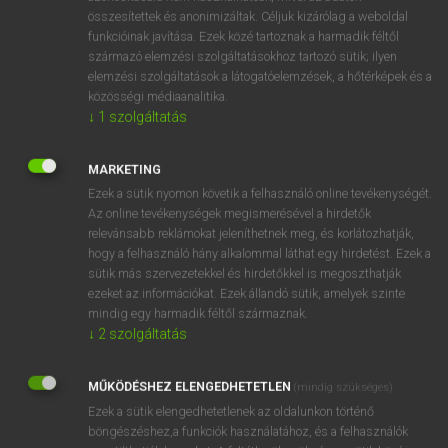
összesítettek és anonimizáltak. Céljuk kizárólag a weboldal
⚲ soapsuds
keresése szótárainkban
funkcióinak javítása. Ezek közé tartoznak a harmadik féltől
származó elemzési szolgáltatásokhoz tartozó sütik; ilyen
elemzési szolgáltatások a látogatóelemzések, a hőtérképek és a
közösségi médiaanalitika.
↓
1
szolgáltatás
DÍJMENTES ANGOL SZÓTÁR
soap-flakes
MARKETING
Ezek a sütik nyomon követik a felhasználó online tevékenységét.
soap opera
Az online tevékenységek megismerésével a hirdetők
soap powder
relevánsabb reklámokat jeleníthetnek meg, és korlátozhatják,
hogy a felhasználó hány alkalommal láthat egy hirdetést. Ezek a
soapstone
sütik más szervezetekkel és hirdetőkkel is megoszthatják
ezeket az információkat. Ezek állandó sütik, amelyek szinte
soapsuds
mindig egy harmadik féltől származnak.
soapwort
↓
2
szolgáltatás
soapy
MŰKÖDÉSHEZ ELENGEDHETETLEN
(mindig szükséges)
soar
Ezek a sütik elengedhetetlenek az oldalunkon történő
soaring
böngészéshez,a funkciók használatához, és a felhasználók