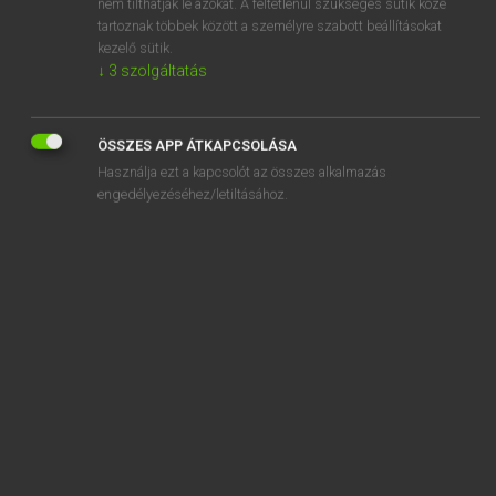
nem tilthatják le azokat. A feltétlenül szükséges sütik közé
tartoznak többek között a személyre szabott beállításokat
kezelő sütik.
↓
3
szolgáltatás
SZOTAR.NET APPLIKÁCIÓ
MICROSOFT OFFICE BŐVÍTMÉNY
ÖSSZES APP ÁTKAPCSOLÁSA
BEÉPÜLŐ SZÓTÁRMODUL
Használja ezt a kapcsolót az összes alkalmazás
ONLINE NYELVVIZSGA
engedélyezéséhez/letiltásához.
EGYÉNI FELHASZNÁLÓKNAK
TANULÓKNAK
OKTATÁSI INTÉZMÉNYEKNEK
VÁLLALATI MEGOLDÁSOK
SÚGÓ
RÓLUNK
ELÉRHETŐSÉG
SÜTI BEÁLLÍTÁSOK