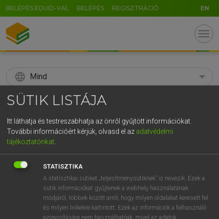
BELÉPÉS EDUID-VAL
BELÉPÉS
REGISZTRÁCIÓ
EN
menu
language
Mind
SÜTIK LISTÁJA
search
GR
Itt láthatja és testreszabhatja az önről gyűjtött információkat.
KERESÉS
További információért kérjük, olvasd el az
adatvédelmi
5
6
7
8
9
ö
ü
ó
tájékoztatónkat
.
r
t
z
u
i
o
p
ő
ú
Díjmentes angol szótár
STATISZTIKA
g
h
j
k
l
é
á
ű
Ω
A statisztikai sütiket „teljesítménysütiknek” is nevezik. Ezek a
fn
soapsuds
szappanhab
sütik információkat gyűjtenek a webhely használatának
v
b
n
m
,
.
-
AltGr
szappanos víz habja
módjáról, többek között arról, hogy milyen oldalakat keresett fel
és milyen linkekre kattintott. Ezek az információk a felhasználó
azonosítására nem használhatóak, mivel az adatok