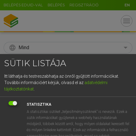
BELÉPÉS EDUID-VAL
BELÉPÉS
REGISZTRÁCIÓ
EN
menu
language
Mind
SÜTIK LISTÁJA
search
GR
KERESÉS
Itt láthatja és testreszabhatja az önről gyűjtött információkat.
További információért kérjük, olvasd el az
adatvédelmi
5
6
7
8
9
ö
ü
ó
tájékoztatónkat
.
r
t
z
u
i
o
p
ő
ú
Díjmentes angol szótár
STATISZTIKA
g
h
j
k
l
é
á
ű
Ω
A statisztikai sütiket „teljesítménysütiknek” is nevezik. Ezek a
fn
snowdrift
hófúvás
sütik információkat gyűjtenek a webhely használatának
v
b
n
m
,
.
-
AltGr
hótorlasz
módjáról, többek között arról, hogy milyen oldalakat keresett fel
hóakadály
és milyen linkekre kattintott. Ezek az információk a felhasználó
azonosítására nem használhatóak, mivel az adatok