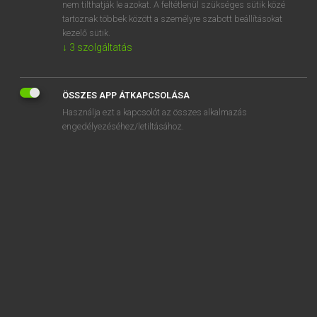
snowfield
nem tilthatják le azokat. A feltétlenül szükséges sütik közé
tartoznak többek között a személyre szabott beállításokat
kezelő sütik.
↓
3
szolgáltatás
SZOTAR.NET APPLIKÁCIÓ
ÖSSZES APP ÁTKAPCSOLÁSA
MICROSOFT OFFICE BŐVÍTMÉNY
Használja ezt a kapcsolót az összes alkalmazás
BEÉPÜLŐ SZÓTÁRMODUL
engedélyezéséhez/letiltásához.
ONLINE NYELVVIZSGA
EGYÉNI FELHASZNÁLÓKNAK
TANULÓKNAK
OKTATÁSI INTÉZMÉNYEKNEK
VÁLLALATI MEGOLDÁSOK
SÚGÓ
RÓLUNK
ELÉRHETŐSÉG