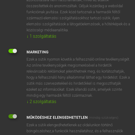
összesítettek és anonimizáltak. Céljuk kizárólag a weboldal
funkcióinak javítása. Ezek közé tartoznak a harmadik féltől
⚲ snowdrift
keresése szótárainkban
származó elemzési szolgáltatásokhoz tartozó sütik; ilyen
elemzési szolgáltatások a látogatóelemzések, a hőtérképek és a
közösségi médiaanalitika.
↓
1
szolgáltatás
DÍJMENTES ANGOL SZÓTÁR
MARKETING
snowcap
Ezek a sütik nyomon követik a felhasználó online tevékenységét.
Az online tevékenységek megismerésével a hirdetők
snowcapped
relevánsabb reklámokat jeleníthetnek meg, és korlátozhatják,
hogy a felhasználó hány alkalommal láthat egy hirdetést. Ezek a
snow-capped
sütik más szervezetekkel és hirdetőkkel is megoszthatják
snow chain
ezeket az információkat. Ezek állandó sütik, amelyek szinte
mindig egy harmadik féltől származnak.
snowdrift
↓
2
szolgáltatás
snowdrop
snowfall
MŰKÖDÉSHEZ ELENGEDHETETLEN
(mindig szükséges)
Ezek a sütik elengedhetetlenek az oldalunkon történő
snow fence
böngészéshez,a funkciók használatához, és a felhasználók