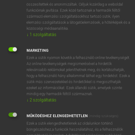
⚲ snow-capped
keresése szótárainkban
összesítettek és anonimizáltak. Céljuk kizárólag a weboldal
funkcióinak javítása. Ezek közé tartoznak a harmadik féltől
származó elemzési szolgáltatásokhoz tartozó sütik; ilyen
elemzési szolgáltatások a látogatóelemzések, a hőtérképek és a
közösségi médiaanalitika.
DÍJMENTES ANGOL SZÓTÁR
↓
1
szolgáltatás
snowboots
MARKETING
snowbound
Ezek a sütik nyomon követik a felhasználó online tevékenységét.
snowcap
Az online tevékenységek megismerésével a hirdetők
relevánsabb reklámokat jeleníthetnek meg, és korlátozhatják,
snowcapped
hogy a felhasználó hány alkalommal láthat egy hirdetést. Ezek a
snow-capped
sütik más szervezetekkel és hirdetőkkel is megoszthatják
ezeket az információkat. Ezek állandó sütik, amelyek szinte
snow chain
mindig egy harmadik féltől származnak.
snowdrift
↓
2
szolgáltatás
snowdrop
MŰKÖDÉSHEZ ELENGEDHETETLEN
(mindig szükséges)
snowfall
Ezek a sütik elengedhetetlenek az oldalunkon történő
böngészéshez,a funkciók használatához, és a felhasználók