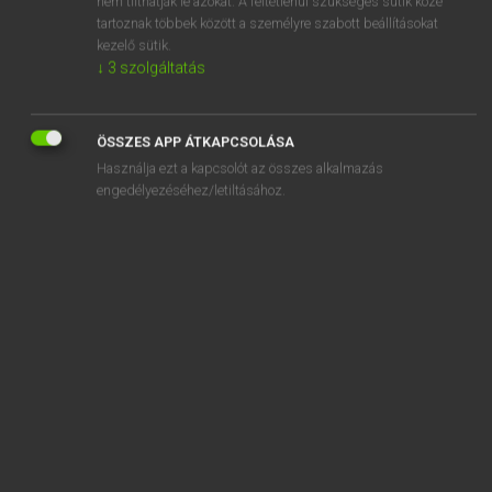
nem tilthatják le azokat. A feltétlenül szükséges sütik közé
tartoznak többek között a személyre szabott beállításokat
kezelő sütik.
SZOTAR.NET APPLIKÁCIÓ
↓
3
szolgáltatás
MICROSOFT OFFICE BŐVÍTMÉNY
BEÉPÜLŐ SZÓTÁRMODUL
ÖSSZES APP ÁTKAPCSOLÁSA
ONLINE NYELVVIZSGA
Használja ezt a kapcsolót az összes alkalmazás
engedélyezéséhez/letiltásához.
EGYÉNI FELHASZNÁLÓKNAK
TANULÓKNAK
OKTATÁSI INTÉZMÉNYEKNEK
VÁLLALATI MEGOLDÁSOK
SÚGÓ
RÓLUNK
ELÉRHETŐSÉG
SÜTI BEÁLLÍTÁSOK