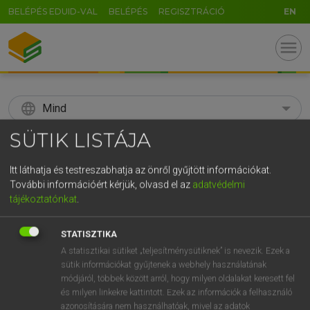
BELÉPÉS EDUID-VAL
BELÉPÉS
REGISZTRÁCIÓ
EN
menu
language
Mind
SÜTIK LISTÁJA
search
GR
Itt láthatja és testreszabhatja az önről gyűjtött információkat.
KERESÉS
További információért kérjük, olvasd el az
adatvédelmi
5
6
7
8
9
ö
ü
ó
tájékoztatónkat
.
r
t
z
u
i
o
p
ő
ú
Díjmentes angol szótár
STATISZTIKA
g
h
j
k
l
é
á
ű
Ω
A statisztikai sütiket „teljesítménysütiknek” is nevezik. Ezek a
mn
snow-capped
hófedte
sütik információkat gyűjtenek a webhely használatának
v
b
n
m
,
.
-
AltGr
módjáról, többek között arról, hogy milyen oldalakat keresett fel
és milyen linkekre kattintott. Ezek az információk a felhasználó
azonosítására nem használhatóak, mivel az adatok